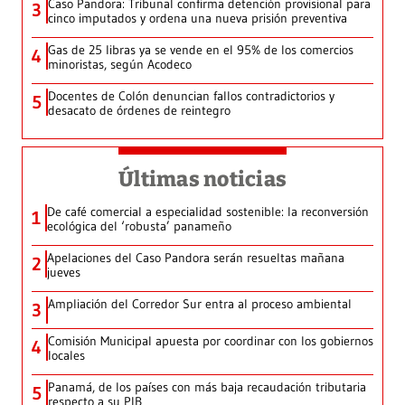
Caso Pandora: Tribunal confirma detención provisional para
3
cinco imputados y ordena una nueva prisión preventiva
Gas de 25 libras ya se vende en el 95% de los comercios
4
minoristas, según Acodeco
Docentes de Colón denuncian fallos contradictorios y
5
desacato de órdenes de reintegro
Últimas noticias
De café comercial a especialidad sostenible: la reconversión
1
ecológica del ‘robusta’ panameño
Apelaciones del Caso Pandora serán resueltas mañana
2
jueves
Ampliación del Corredor Sur entra al proceso ambiental
3
Comisión Municipal apuesta por coordinar con los gobiernos
4
locales
Panamá, de los países con más baja recaudación tributaria
5
respecto a su PIB