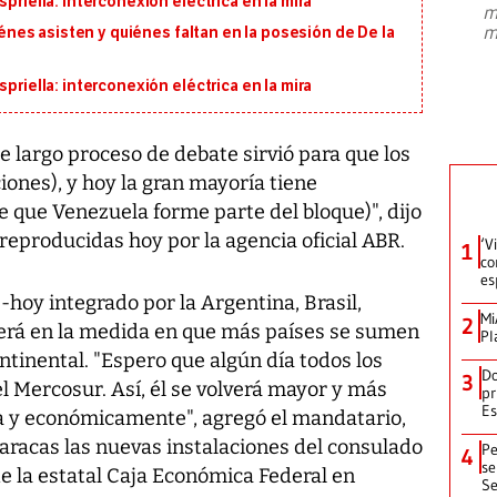
priella: interconexión eléctrica en la mira
m
presidente de Brasil, Luiz Inácio Lula
m
uiénes asisten y quiénes faltan en la posesión de De la
da Silva, oficializó este domingo su
candidatura
...
priella: interconexión eléctrica en la mira
e largo proceso de debate sirvió para que los
ones), y hoy la gran mayoría tiene
e que Venezuela forme parte del bloque)", dijo
reproducidas hoy por la agencia oficial ABR.
‘V
1
co
es
-hoy integrado por la Argentina, Brasil,
Mi
2
cerá en la medida en que más países se sumen
Pl
ntinental. "Espero que algún día todos los
Do
3
l Mercosur. Así, él se volverá mayor y más
pr
Es
ca y económicamente", agregó el mandatario,
racas las nuevas instalaciones del consulado
Pe
4
se
 de la estatal Caja Económica Federal en
Se