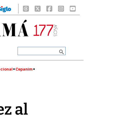
cional
Cepanim
ez al