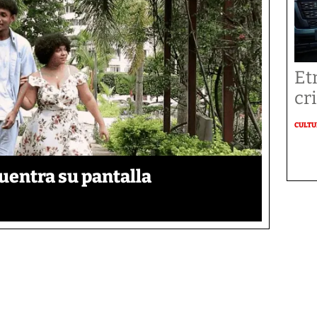
Et
cr
CULT
uentra su pantalla​