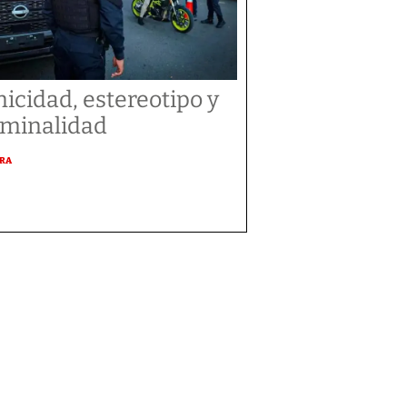
nicidad, estereotipo y
iminalidad
URA