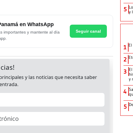
Lo
5
y 
e Panamá en WhatsApp
Seguir canal
as importantes y mantente al día
App.
El
1
Et
2
El
3
hi
y 
Sa
4
qu
De
5