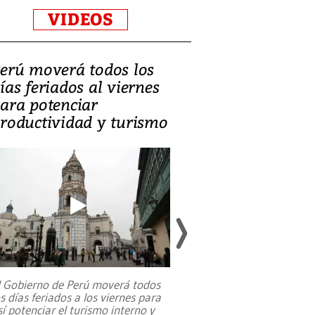
VIDEOS
erú moverá todos los
Video, Catalin
ías feriados al viernes
‘Si la gente el
ara potenciar
criminales, la
roductividad y turismo
sociedades de
suicidarse’
l Gobierno de Perú moverá todos
os días feriados a los viernes para
La exmagistrada co
sí potenciar el turismo interno y
sobre el rol de contr