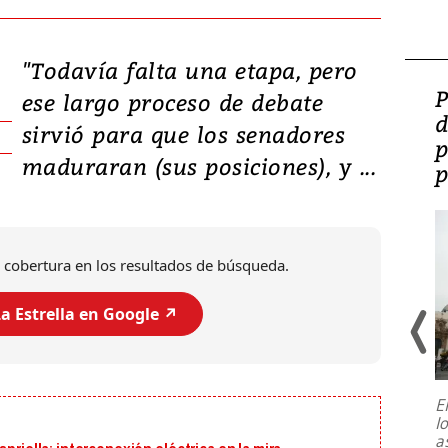
"Todavía falta una etapa, pero
Video: Lula lanza su
P
ese largo proceso de debate
candidatura con
d
sirvió para que los senadores
promesas de inversión
p
maduraran (sus posiciones), y ...
en defensa, educación y
p
tierras raras
 cobertura en los resultados de búsqueda.
a Estrella en Google ↗️
E
l
Entre recuerdos y escuetas
a
referencias hacia sus adversarios, el