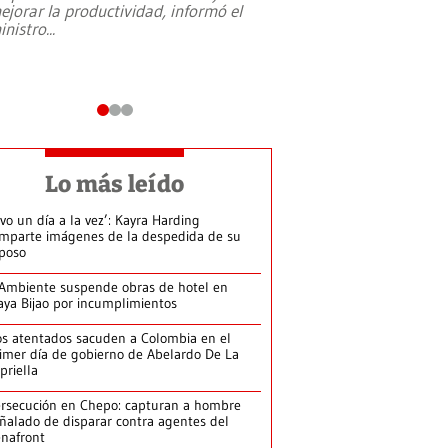
ejorar la productividad, informó el
periodismo, el derech
inistro
...
reformas constitucio
desafíos de nuevas t
Lo más leído
ivo un día a la vez’: Kayra Harding
mparte imágenes de la despedida de su
poso
Ambiente suspende obras de hotel en
aya Bijao por incumplimientos
s atentados sacuden a Colombia en el
imer día de gobierno de Abelardo De La
priella
rsecución en Chepo: capturan a hombre
ñalado de disparar contra agentes del
nafront