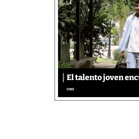
El talento joven enc
CINE