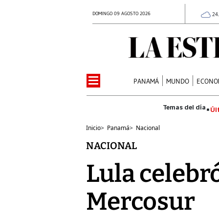
DOMINGO 09 AGOSTO 2026
24
PANAMÁ
MUNDO
ECONO
Úl
Inicio
>
Panamá
>
Nacional
NACIONAL
Lula celebró
Mercosur