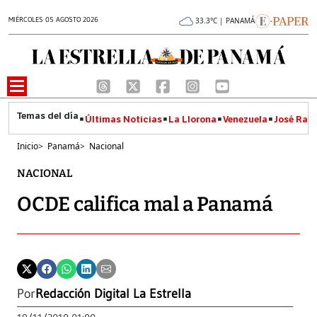
MIÉRCOLES 05 AGOSTO 2026
33.3°C | PANAMÁ
Últimas Noticias
La Llorona
Venezuela
José Raúl
Inicio
>
Panamá
>
Nacional
NACIONAL
OCDE califica mal a Panamá
Por
Redacción Digital La Estrella