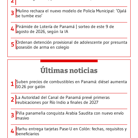
2
Mulino rechaza el nuevo modelo de Policía Municipal: ‘Ojalá
3
se tumbe eso’
Pirámide de Lotería de Panamá | sorteo de este 9 de
4
agosto de 2026, según la IA
Ordenan detención provisional de adolescente por presunta
5
posesión de arma en colegio
Últimas noticias
Suben precios de combustibles en Panamá: diésel aumenta
1
$0.26 por galón
La Autoridad del Canal de Panamá prevé primeras
2
reubicaciones por Río Indio a finales de 2027
Piña panameña conquista Arabia Saudita con nuevo envío
3
masivo
Ifarhu entrega tarjetas Pase-U en Colón: fechas, requisitos y
4
beneficiarios