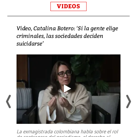
VIDEOS
Video, Catalina Botero: ‘Si la gente elige
criminales, las sociedades deciden
suicidarse’
La exmagistrada colombiana habla sobre el rol
de contrapeso del periodismo, el derecho al