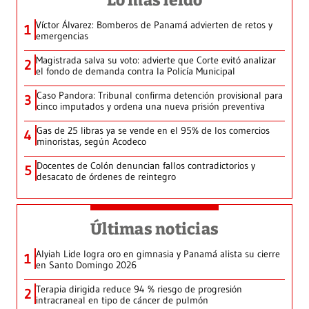
Lo más leído
Víctor Álvarez: Bomberos de Panamá advierten de retos y
1
emergencias
Magistrada salva su voto: advierte que Corte evitó analizar
2
el fondo de demanda contra la Policía Municipal
Caso Pandora: Tribunal confirma detención provisional para
3
cinco imputados y ordena una nueva prisión preventiva
Gas de 25 libras ya se vende en el 95% de los comercios
4
minoristas, según Acodeco
Docentes de Colón denuncian fallos contradictorios y
5
desacato de órdenes de reintegro
Últimas noticias
Alyiah Lide logra oro en gimnasia y Panamá alista su cierre
1
en Santo Domingo 2026
Terapia dirigida reduce 94 % riesgo de progresión
2
intracraneal en tipo de cáncer de pulmón