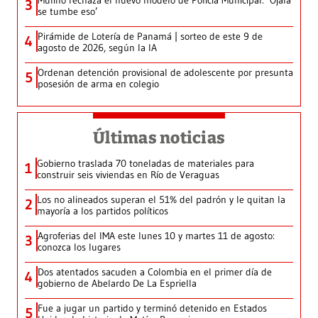
Mulino rechaza el nuevo modelo de Policía Municipal: ‘Ojalá
3
se tumbe eso’
Pirámide de Lotería de Panamá | sorteo de este 9 de
4
agosto de 2026, según la IA
Ordenan detención provisional de adolescente por presunta
5
posesión de arma en colegio
Últimas noticias
Gobierno traslada 70 toneladas de materiales para
1
construir seis viviendas en Río de Veraguas
Los no alineados superan el 51% del padrón y le quitan la
2
mayoría a los partidos políticos
Agroferias del IMA este lunes 10 y martes 11 de agosto:
3
conozca los lugares
Dos atentados sacuden a Colombia en el primer día de
4
gobierno de Abelardo De La Espriella
Fue a jugar un partido y terminó detenido en Estados
5