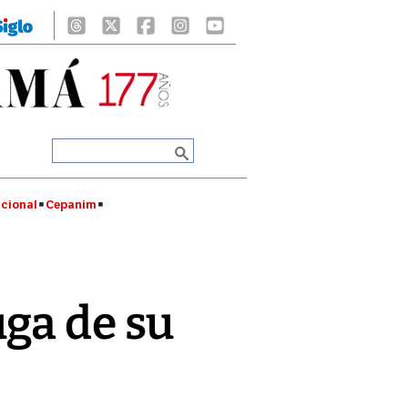
cional
Cepanim
ga de su