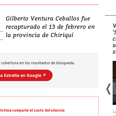
Gilberto Ventura Ceballos fue
Video, Japón: Terremoto
V
recapturado el 13 de febrero en
deja heridos y graves
‘
la provincia de Chiriquí
daños en Kumamoto
c
s
s
 cobertura en los resultados de búsqueda.
a Estrella en Google ↗️
Un fuerte terremoto de magnitud
7,1 se registró este martes 28 de
julio en la prefectura de Kumamoto,
víctima comparte el costo del silencio
L
al sur de Japón, provocando una
s