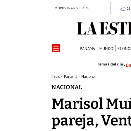
VIERNES 07 AGOSTO 2026
28
PANAMÁ
MUNDO
ECONO
Úl
Inicio
>
Panamá
>
Nacional
NACIONAL
Marisol Muñ
pareja, Ven