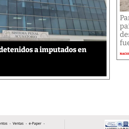
Pa
pa
de
fu
detenidos a imputados en
NACI
ntos
Ventas
e-Paper