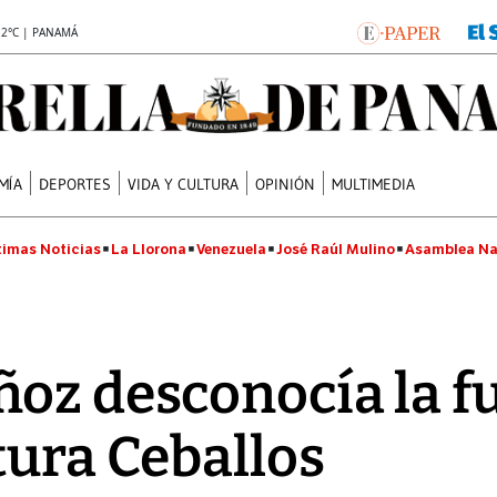
.2°C | PANAMÁ
MÍA
DEPORTES
VIDA Y CULTURA
OPINIÓN
MULTIMEDIA
timas Noticias
La Llorona
Venezuela
José Raúl Mulino
Asamblea Na
oz desconocía la fu
tura Ceballos