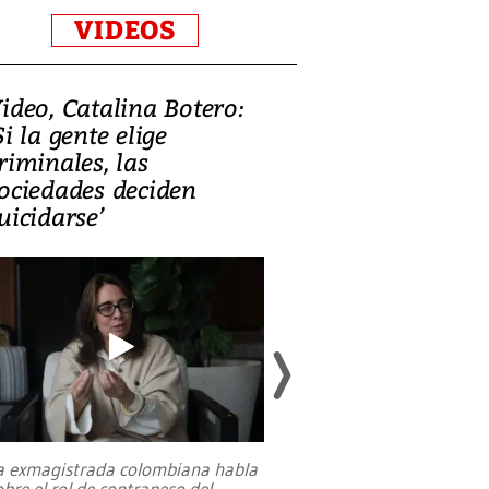
VIDEOS
ideo, Catalina Botero:
Video: Lula la
Si la gente elige
candidatura 
riminales, las
promesas de i
ociedades deciden
en defensa, ed
uicidarse’
tierras raras
a exmagistrada colombiana habla
Entre recuerdos y es
obre el rol de contrapeso del
referencias hacia sus