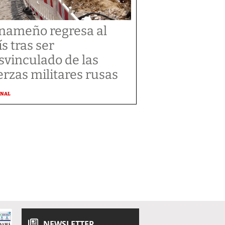
nameño regresa al
ís tras ser
svinculado de las
erzas militares rusas
ONAL
NEWSLETTER