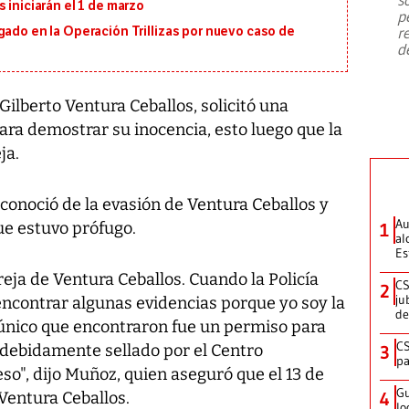
emergencia de gran
...
 iniciarán el 1 de marzo
p
r
gado en la Operación Trillizas por nuevo caso de
d
Gilberto Ventura Ceballos, solicitó una
para demostrar su inocencia, esto luego que la
ja.
onoció de la evasión de Ventura Ceballos y
Au
ue estuvo prófugo.
1
al
Es
eja de Ventura Ceballos. Cuando la Policía
CS
2
ju
 encontrar algunas evidencias porque yo soy la
de
 único que encontraron fue un permiso para
CS
á debidamente sellado por el Centro
3
pa
eso", dijo Muñoz, quien aseguró que el 13 de
Gu
 Ventura Ceballos.
4
lo