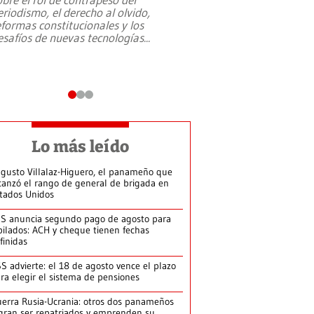
eriodismo, el derecho al olvido,
presidente de Brasil,
eformas constitucionales y los
da Silva, oficializó 
esafíos de nuevas tecnologías
...
candidatura
...
Lo más leído
gusto Villalaz-Higuero, el panameño que
canzó el rango de general de brigada en
tados Unidos
S anuncia segundo pago de agosto para
bilados: ACH y cheque tienen fechas
finidas
S advierte: el 18 de agosto vence el plazo
ra elegir el sistema de pensiones
erra Rusia-Ucrania: otros dos panameños
gran ser repatriados y emprenden su