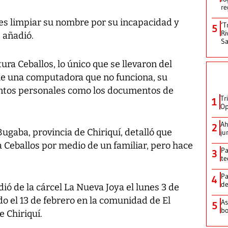
re
 es limpiar su nombre por su incapacidad y
‘T
5
Ri
 añadió.
Sa
ura Ceballos, lo único que se llevaron del
ue una computadora que no funciona, su
ntos personales como los documentos de
Tr
1
Op
Ah
2
ugaba, provincia de Chiriquí, detalló que
ju
 Ceballos por medio de un familiar, pero hace
Pa
3
te
Pa
4
de
ió de la cárcel La Nueva Joya el lunes 3 de
o el 13 de febrero en la comunidad de El
As
5
bo
 Chiriquí.