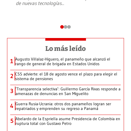
de nuevas tecnologías
...
Lo más leído
Augusto Villalaz-Higuero, el panameño que alcanzó el
1
rango de general de brigada en Estados Unidos
CSS advierte: el 18 de agosto vence el plazo para elegir el
2
sistema de pensiones
‘Transparencia selectiva’: Guillermo García Rivas responde a
3
amenazas de denuncias en San Miguelito
Guerra Rusia-Ucrania: otros dos panameños logran ser
4
repatriados y emprenden su regreso a Panamá
Abelardo de la Espriella asume Presidencia de Colombia en
5
ruptura total con Gustavo Petro