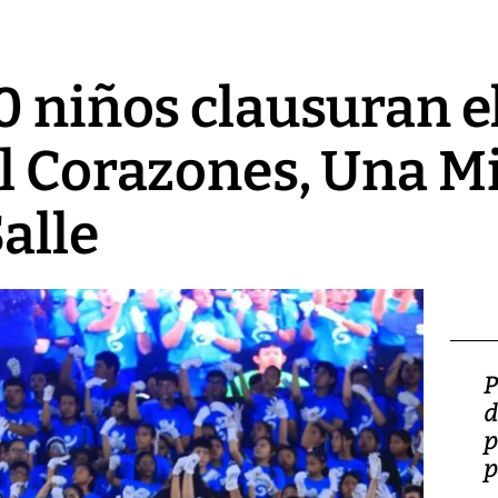
0 niños clausuran 
l Corazones, Una Mi
alle
Video: Lula lanza su
P
candidatura con
d
promesas de inversión
p
en defensa, educación y
p
tierras raras