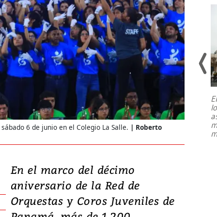
E
l
Entre recuerdos y escuetas
a
referencias hacia sus adversarios, el
m
 sábado 6 de junio en el Colegio La Salle.
Roberto
presidente de Brasil, Luiz Inácio Lula
m
da Silva, oficializó este domingo su
candidatura
...
En el marco del décimo
aniversario de la Red de
Orquestas y Coros Juveniles de
Panamá, más de 1,200