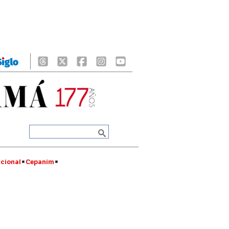
cional
Cepanim