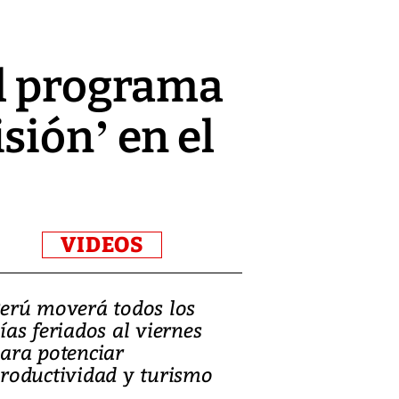
el programa
sión’ en el
VIDEOS
erú moverá todos los
Video, Catalin
ías feriados al viernes
‘Si la gente el
ara potenciar
criminales, la
roductividad y turismo
sociedades de
suicidarse’