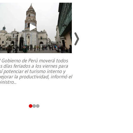
l Gobierno de Perú moverá todos
os días feriados a los viernes para
La exmagistrada co
sí potenciar el turismo interno y
sobre el rol de contr
ejorar la productividad, informó el
periodismo, el derech
inistro
...
reformas constitucio
desafíos de nuevas t