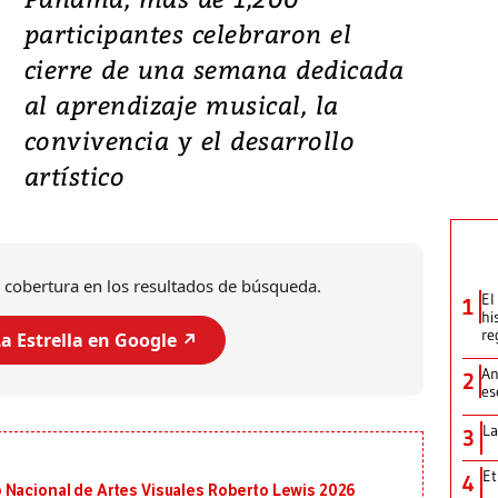
participantes celebraron el
cierre de una semana dedicada
al aprendizaje musical, la
convivencia y el desarrollo
artístico
 cobertura en los resultados de búsqueda.
El
1
hi
re
a Estrella en Google ↗️
An
2
es
La
3
Et
4
 Nacional de Artes Visuales Roberto Lewis 2026