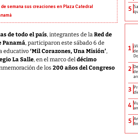
Sa
 de semana sus creaciones en Plaza Catedral
5
qu
Panamá
as de todo el país
Red de
, integrantes de la
de Panamá
, participaron este sábado 6 de
¡V
1
‘Mil Corazones, Una Misión’
ma educativo
,
de
D
egio La Salle
décimo
, en el marco del
200 años del Congreso
De
onmemoración de los
2
de
ar
Pr
3
di
Vu
4
an
An
5
fi