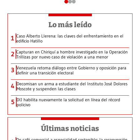
Lo más leído
Caso Alberto Llerena: las claves del enfrentamiento en el
1
edificio Hatillo
Capturan en Chiriquí a hombre investigado en la Operación
2
Trillizas por nuevo caso de violación a una menor
Venezuela retoma diálogo entre Gobierno y oposición para
3
definir una transición electoral
Decomisan un arma a estudiante del Instituto José Dolores
4
Moscote y suspenden las clases
DIJ habilita nuevamente la solicitud en línea del récord
5
policivo
Últimas noticias
De café comercial a especialidad sostenible: la reconversión