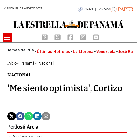
MIÉRCOLES 05 AGOSTO 2026
26.6°C | PANAMÁ
Últimas Noticias
La Llorona
Venezuela
José Raúl
Inicio
>
Panamá
>
Nacional
NACIONAL
'Me siento optimista', Cortizo
Por
José Arcia