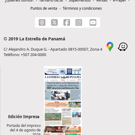
¿Quiénes somos?
Tarifario GESE
Suplementos
Ventas
e-Paper
Puntos de venta
Términos y condiciones
© 2019 La Estrella de Panamá
C/ Alejandro A. Duque G. - Apartado 0815-00507, Zona 4
Teléfono: +507 204-0000
Edición Impresa
Portada del impreso
del 4 de agosto de
2026