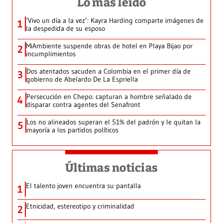
Lo más leído
‘Vivo un día a la vez’: Kayra Harding comparte imágenes de
1
la despedida de su esposo
MiAmbiente suspende obras de hotel en Playa Bijao por
2
incumplimientos
Dos atentados sacuden a Colombia en el primer día de
3
gobierno de Abelardo De La Espriella
Persecución en Chepo: capturan a hombre señalado de
4
disparar contra agentes del Senafront
Los no alineados superan el 51% del padrón y le quitan la
5
mayoría a los partidos políticos
Últimas noticias
El talento joven encuentra su pantalla​
1
Etnicidad, estereotipo y criminalidad
2