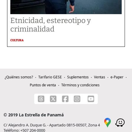
Etnicidad, estereotipo y
criminalidad
CULTURA
¿Quiénes somos?
Tarifario GESE
Suplementos
Ventas
e-Paper
Puntos de venta
Términos y condiciones
© 2019 La Estrella de Panamá
C/ Alejandro A. Duque G. - Apartado 0815-00507, Zona 4
Teléfono: +507 204-0000