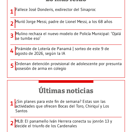
Fallece José Donderis, exdirector del Sinaproc
1
Murió Jorge Messi, padre de Lionel Messi, a los 68 años
2
Mulino rechaza el nuevo modelo de Policía Municipal: ‘Ojalá
3
se tumbe eso’
Pirámide de Lotería de Panamá | sorteo de este 9 de
4
agosto de 2026, según la IA
Ordenan detención provisional de adolescente por presunta
5
posesión de arma en colegio
Últimas noticias
¿Sin planes para este fin de semana? Estas son las
1
actividades que ofrecen Bocas del Toro, Chiriquí y Los
Santos
MLB: El panameño Iván Herrera conecta su jonrón 13 y
2
decide el triunfo de los Cardenales