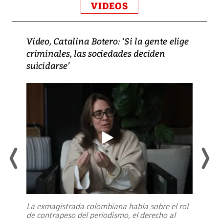
VIDEOS
Video, Catalina Botero: ‘Si la gente elige
criminales, las sociedades deciden
suicidarse’
La exmagistrada colombiana habla sobre el rol
de contrapeso del periodismo, el derecho al