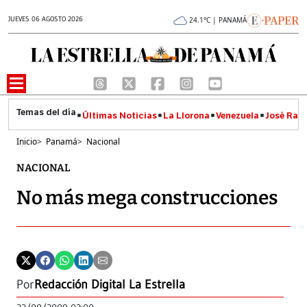
JUEVES 06 AGOSTO 2026
24.1°C | PANAMÁ
Últimas Noticias
La Llorona
Venezuela
José Raúl
Inicio
>
Panamá
>
Nacional
NACIONAL
No más mega construcciones
Por
Redacción Digital La Estrella