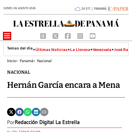
JUEVES 06 AGOSTO 2026
24.5°C | PANAMÁ
Últimas Noticias
La Llorona
Venezuela
José Raúl
Inicio
>
Panamá
>
Nacional
NACIONAL
Hernán García encara a Mena
Por
Redacción Digital La Estrella