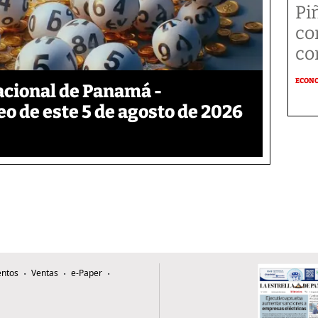
Pi
co
co
ECON
acional de Panamá -
eo de este 5 de agosto de 2026
ntos
Ventas
e-Paper