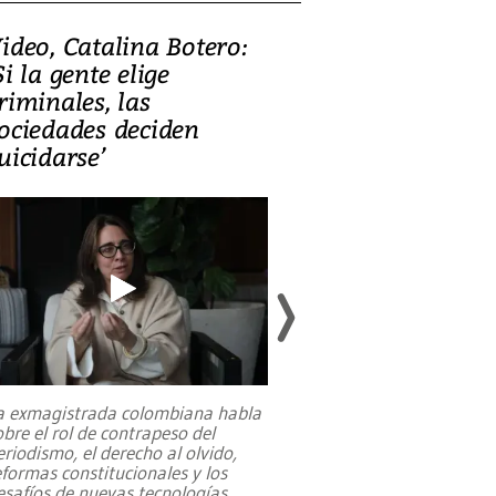
ideo, Catalina Botero:
Video: Lula la
Si la gente elige
candidatura 
riminales, las
promesas de i
ociedades deciden
en defensa, ed
uicidarse’
tierras raras
a exmagistrada colombiana habla
Entre recuerdos y es
obre el rol de contrapeso del
referencias hacia sus
eriodismo, el derecho al olvido,
presidente de Brasil,
eformas constitucionales y los
da Silva, oficializó 
esafíos de nuevas tecnologías
...
candidatura
...