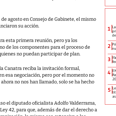
4 de agosto en Consejo de Gabinete, el mismo
unciaron su acción.
La
1
pr
de
ra esta primera reunión, pero ya los
Pi
2
no de los componentes para el proceso de
nu
uienes no puedan participar de plan.
If
3
fe
a Canatra reciba la invitación formal,
EN
4
en esa negociación, pero por el momento no
Re
2
 ahora no nos han llamado, solo se ha hecho
.
Le
5
ti
as
so el diputado oficialista Adolfo Valderrama,
a Ley 42, para que, además de dar el derecho a