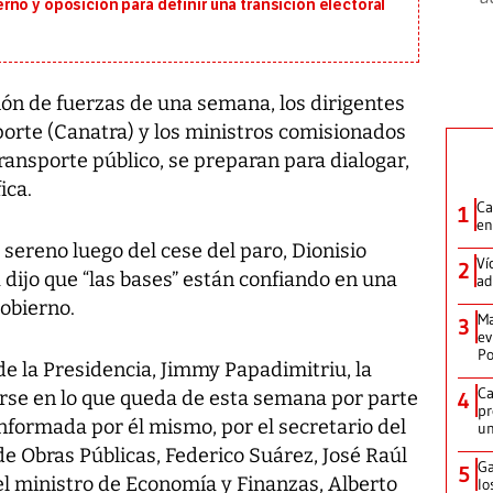
no y oposición para definir una transición electoral
n de fuerzas de una semana, los dirigentes
orte (Canatra) y los ministros comisionados
ransporte público, se preparan para dialogar,
ica.
Ca
1
en
sereno luego del cese del paro, Dionisio
Ví
2
 dijo que “las bases” están confiando en una
ad
gobierno.
Ma
3
ev
Po
de la Presidencia, Jimmy Papadimitriu, la
Ca
rse en lo que queda de esta semana por parte
4
pr
nformada por él mismo, por el secretario del
un
de Obras Públicas, Federico Suárez, José Raúl
Ga
5
 el ministro de Economía y Finanzas, Alberto
lo