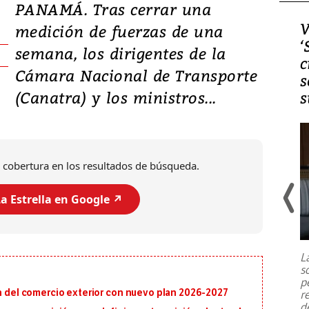
PANAMÁ. Tras cerrar una
Video, Japón: Terremoto
V
medición de fuerzas de una
deja heridos y graves
‘
semana, los dirigentes de la
daños en Kumamoto
c
Cámara Nacional de Transporte
s
(Canatra) y los ministros...
s
 cobertura en los resultados de búsqueda.
a Estrella en Google ↗️
Un fuerte terremoto de magnitud
7,1 se registró este martes 28 de
julio en la prefectura de Kumamoto,
L
al sur de Japón, provocando una
s
emergencia de gran
...
p
ón del comercio exterior con nuevo plan 2026-2027
r
d