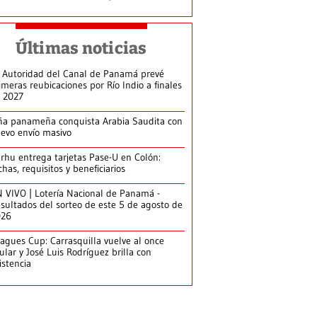
Últimas noticias
 Autoridad del Canal de Panamá prevé
imeras reubicaciones por Río Indio a finales
 2027
ña panameña conquista Arabia Saudita con
evo envío masivo
arhu entrega tarjetas Pase-U en Colón:
chas, requisitos y beneficiarios
 VIVO | Lotería Nacional de Panamá -
sultados del sorteo de este 5 de agosto de
026
agues Cup: Carrasquilla vuelve al once
tular y José Luis Rodríguez brilla con
istencia