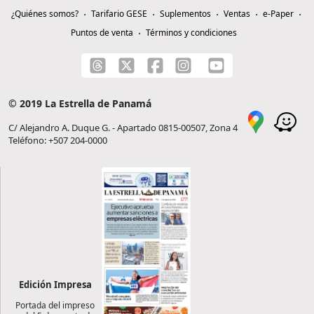
¿Quiénes somos?
Tarifario GESE
Suplementos
Ventas
e-Paper
Puntos de venta
Términos y condiciones
© 2019 La Estrella de Panamá
C/ Alejandro A. Duque G. - Apartado 0815-00507, Zona 4
Teléfono: +507 204-0000
Edición Impresa
Portada del impreso