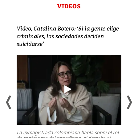
VIDEOS
Video, Catalina Botero: ‘Si la gente elige
criminales, las sociedades deciden
suicidarse’
La exmagistrada colombiana habla sobre el rol
de contrapeso del periodismo, el derecho al