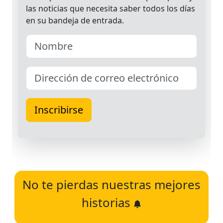
No te pierdas nuestras mejores
historias