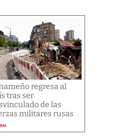
nameño regresa al
ís tras ser
svinculado de las
erzas militares rusas
ONAL