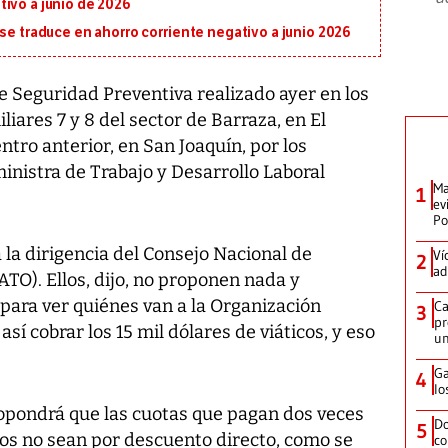
ivo a junio de 2026
 se traduce en ahorro corriente negativo a junio 2026
 Seguridad Preventiva realizado ayer en los
liares 7 y 8 del sector de Barraza, en El
entro anterior, en San Joaquín, por los
inistra de Trabajo y Desarrollo Laboral
Ma
1
ev
Po
 la dirigencia del Consejo Nacional de
Ví
2
ad
O). Ellos, dijo, no proponen nada y
ara ver quiénes van a la Organización
Ca
3
pr
así cobrar los 15 mil dólares de viáticos, y eso
un
Ga
4
lo
opondrá que las cuotas que pagan dos veces
Do
5
atos no sean por descuento directo, como se
co