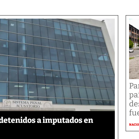
Pa
pa
de
fu
detenidos a imputados en
NACI