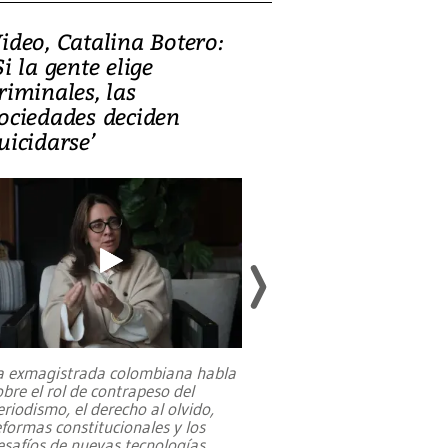
ideo, Catalina Botero:
Video: Lula la
Si la gente elige
candidatura 
riminales, las
promesas de i
ociedades deciden
en defensa, ed
uicidarse’
tierras raras
a exmagistrada colombiana habla
Entre recuerdos y es
obre el rol de contrapeso del
referencias hacia sus
eriodismo, el derecho al olvido,
presidente de Brasil,
eformas constitucionales y los
da Silva, oficializó 
esafíos de nuevas tecnologías
...
candidatura
...