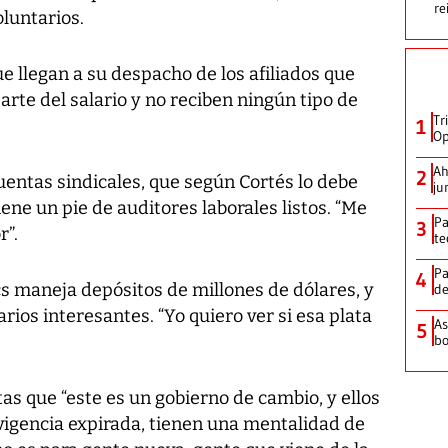
re
oluntarios.
e llegan a su despacho de los afiliados que
rte del salario y no reciben ningún tipo de
Tr
1
Op
Ah
2
cuentas sindicales, que según Cortés lo debe
ju
 tiene un pie de auditores laborales listos. “Me
Pa
3
r”.
te
Pa
4
cs maneja depósitos de millones de dólares, y
de
ios interesantes. “Yo quiero ver si esa plata
As
5
bo
tas que “este es un gobierno de cambio, y ellos
vigencia expirada, tienen una mentalidad de