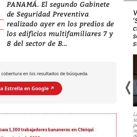
PANAMÁ. El segundo Gabinete
Video, Japón: Terremoto
V
de Seguridad Preventiva
deja heridos y graves
‘
realizado ayer en los predios de
daños en Kumamoto
c
los edificios multifamiliares 7 y
s
8 del sector de B...
s
 cobertura en los resultados de búsqueda.
a Estrella en Google ↗️
Un fuerte terremoto de magnitud
7,1 se registró este martes 28 de
julio en la prefectura de Kumamoto,
L
al sur de Japón, provocando una
s
emergencia de gran
...
p
ara 1,300 trabajadores bananeros en Chiriquí
r
d