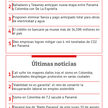
Balladares y Tewaney anticipan nueva etapa entre Panamá
2
y Colombia con De La Espriella
Proponen eliminar fianza y pago anticipado total para obras
3
de electricidad y agua
El crédito no bancario ya mueve más de $4,596 millones en
4
el país
Diez empresas logran mitigar casi 4 mil toneladas de CO2
5
en Panamá
Últimas noticias
Cali sufre los mayores daños tras el sismo en Colombia;
1
autoridades despliegan protocolos en varias ciudades
‘Viabilidad no es garantía’: el reto de convertir la
2
recuperación laboral en empleo sostenible
Sismo en Colombia de 7.2 sacude a Panamá
3
Panamá hoy de ‘Radio Panamá’ de este lunes 10 de agosto