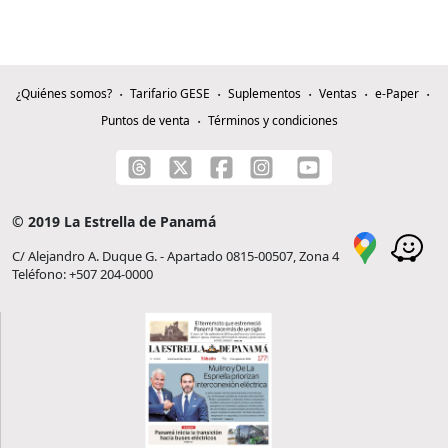
¿Quiénes somos?
Tarifario GESE
Suplementos
Ventas
e-Paper
Puntos de venta
Términos y condiciones
© 2019 La Estrella de Panamá
C/ Alejandro A. Duque G. - Apartado 0815-00507, Zona 4
Teléfono: +507 204-0000