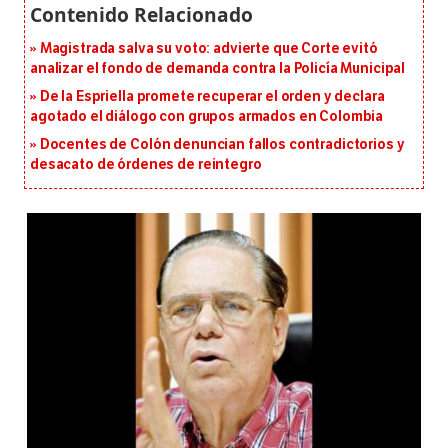
Magistrada salva su voto: advierte que Corte evitó
analizar el fondo de demanda contra la Policía Municipal
De la Espriella promete recuperar el orden y declara
agotado el diálogo con grupos armados en Colombia
Docentes de Colón denuncian fallos contradictorios y
desacato de órdenes de reintegro