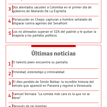
Dos atentados sacuden a Colombia en el primer día de
3
gobierno de Abelardo De La Espriella
Persecución en Chepo: capturan a hombre señalado de
4
disparar contra agentes del Senafront
Los no alineados superan el 51% del padrón y le quitan la
5
mayoría a los partidos políticos
Últimas noticias
El talento joven encuentra su pantalla​
1
Etnicidad, estereotipo y criminalidad
2
El óleo perdido de Simón Bolívar: la increíble historia del
3
retrato que apareció en Panamá y regresó a Venezuela
Samuel Vernaza: ‘La comida más cara es la que no se
4
tiene’
Después de las bombas