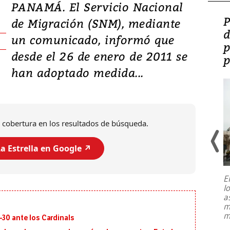
PANAMÁ. El Servicio Nacional
Video: Lula lanza su
P
de Migración (SNM), mediante
candidatura con
d
un comunicado, informó que
promesas de inversión
p
desde el 26 de enero de 2011 se
en defensa, educación y
p
han adoptado medida...
tierras raras
 cobertura en los resultados de búsqueda.
a Estrella en Google ↗️
E
l
Entre recuerdos y escuetas
a
referencias hacia sus adversarios, el
m
presidente de Brasil, Luiz Inácio Lula
m
-30 ante los Cardinals
da Silva, oficializó este domingo su
candidatura
...