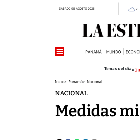
SÁBADO 08 AGOSTO 2026
25
PANAMÁ
MUNDO
ECONO
Úl
Inicio
>
Panamá
>
Nacional
NACIONAL
Medidas mig