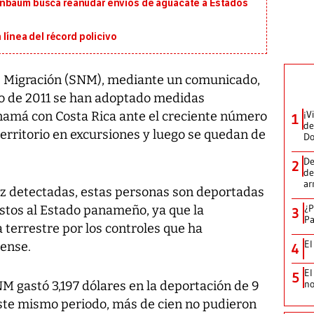
inbaum busca reanudar envíos de aguacate a Estados
 línea del récord policivo
e Migración (SNM), mediante un comunicado,
ro de 2011 se han adoptado medidas
¡V
anamá con Costa Rica ante el creciente número
1
de
erritorio en excursiones y luego se quedan de
D
De
2
de
ar
z detectadas, estas personas son deportadas
¿P
costos al Estado panameño, ya que la
3
Pa
 terrestre por los controles que ha
El
cense.
4
El
5
no
NM gastó 3,197 dólares en la deportación de 9
ste mismo periodo, más de cien no pudieron