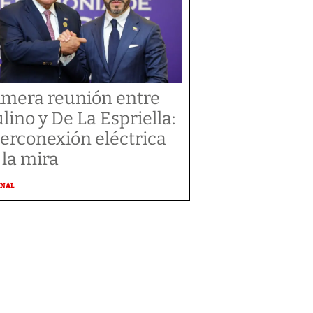
imera reunión entre
lino y De La Espriella:
terconexión eléctrica
 la mira
ONAL