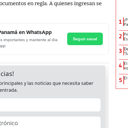
documentos en regla. A quienes ingresan se
¿P
1
Pa
e Panamá en WhatsApp
Pr
2
Es
Seguir canal
as importantes y mantente al día
App.
De
3
‘S
El
4
no
El
5