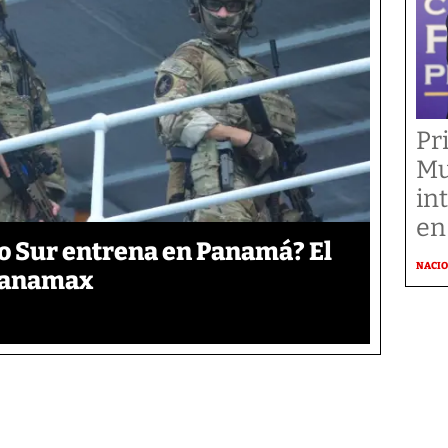
Pr
Mu
in
en
o Sur entrena en Panamá? El
NACI
 Panamax