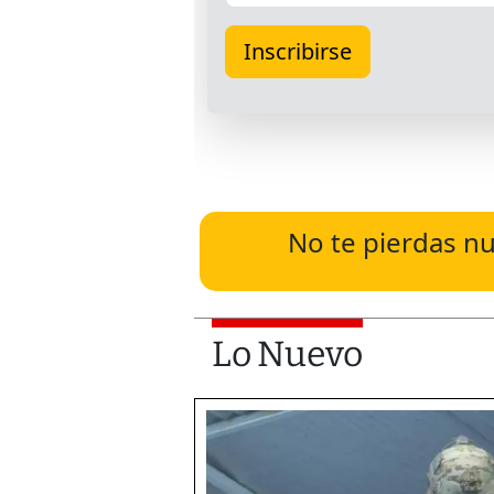
No te pierdas nu
Lo Nuevo