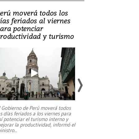
erú moverá todos los
Video, Catalin
ías feriados al viernes
‘Si la gente el
ara potenciar
criminales, la
roductividad y turismo
sociedades de
suicidarse’
l Gobierno de Perú moverá todos
os días feriados a los viernes para
La exmagistrada co
sí potenciar el turismo interno y
sobre el rol de contr
ejorar la productividad, informó el
periodismo, el derech
inistro
...
reformas constitucio
desafíos de nuevas t