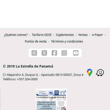
¿Quiénes somos?
Tarifario GESE
Suplementos
Ventas
e-Paper
Puntos de venta
Términos y condiciones
© 2019 La Estrella de Panamá
C/ Alejandro A. Duque G. - Apartado 0815-00507, Zona 4
Teléfono: +507 204-0000