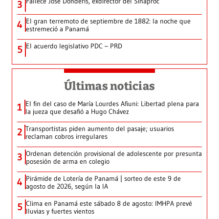
Fallece José Donderis, exdirector del Sinaproc
3
El gran terremoto de septiembre de 1882: la noche que
4
estremeció a Panamá
El acuerdo legislativo PDC – PRD
5
Últimas noticias
El fin del caso de María Lourdes Afiuni: Libertad plena para
1
la jueza que desafió a Hugo Chávez
Transportistas piden aumento del pasaje; usuarios
2
reclaman cobros irregulares
Ordenan detención provisional de adolescente por presunta
3
posesión de arma en colegio
Pirámide de Lotería de Panamá | sorteo de este 9 de
4
agosto de 2026, según la IA
Clima en Panamá este sábado 8 de agosto: IMHPA prevé
5
lluvias y fuertes vientos