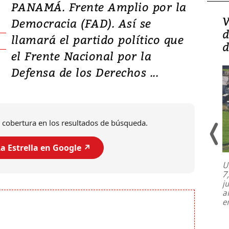
PANAMÁ. Frente Amplio por la
Isidro Carbonell,
V
Democracia (FAD). Así se
director de la Lotería:
d
llamará el partido político que
‘Vamos a ser más
d
el Frente Nacional por la
transparentes, tengan fe
Defensa de los Derechos ...
 cobertura en los resultados de búsqueda.
a Estrella en Google ↗️
U
7
El director de la Lotería Nacional de
j
Beneficencia habla de la lotería
a
clandestina, auditorías internas y su
e
plan para modernizar la institución