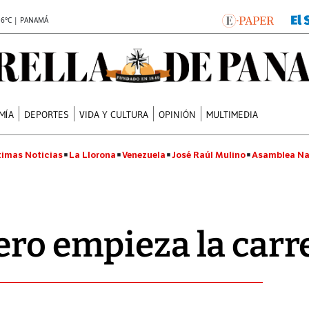
.6°C | PANAMÁ
MÍA
DEPORTES
VIDA Y CULTURA
OPINIÓN
MULTIMEDIA
timas Noticias
La Llorona
Venezuela
José Raúl Mulino
Asamblea Na
ero empieza la carr