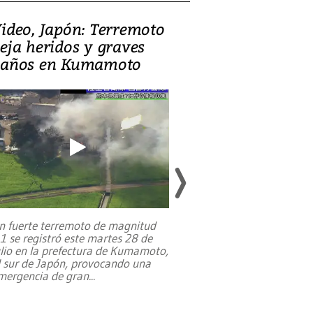
ideo, Japón: Terremoto
Israel regala 
eja heridos y graves
nueva embaja
años en Kumamoto
Jerusalén sob
familias pales
n fuerte terremoto de magnitud
,1 se registró este martes 28 de
Estados Unidos ha a
ulio en la prefectura de Kumamoto,
un dólar y durante 9
l sur de Japón, provocando una
el terreno para su 
mergencia de gran
...
en Jerusalén Oeste, 
perteneció hasta
...