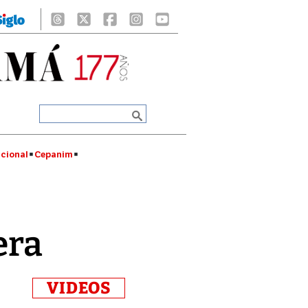
cional
Cepanim
era
VIDEOS