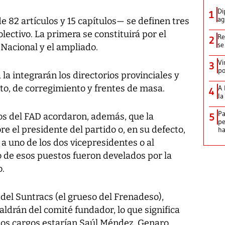
Di
1
ag
e 82 artículos y 15 capítulos— se definen tres
olectivo. La primera se constituirá por el
Re
2
se
 Nacional y el ampliado.
Vi
3
po
 la integrarán los directorios provinciales y
uito, de corregimiento y frentes de masa.
A 
4
la
Pa
os del FAD acordaron, además, que la
5
pe
e el presidente del partido o, en su defecto,
ha
 a uno de los dos vicepresidentes o al
o de esos puestos fueron develados por la
o.
del Suntracs (el grueso del Frenadeso),
aldrán del comité fundador, lo que significa
esos cargos estarían Saúl Méndez, Genaro