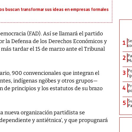
 buscan transformar sus ideas en empresas formales
mocracia (FAD). Así se llamará el partido
por la Defensa de los Derechos Económicos y
Se
1
co
a más tardar el 15 de marzo ante el Tribunal
Pa
2
Mu
Po
3
ario, 900 convencionales que integran el
‘g
ntes, indígenas ngöbes y otros grupos—
Pr
4
 de principios y los estatutos de su brazo
po
Su
5
P
la nueva organización partidista se
ependiente y antiétnica’, y que propugnará