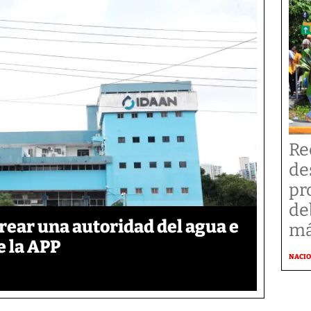
Re
de
pr
de
rear una autoridad del agua e
má
e la APP
NACI