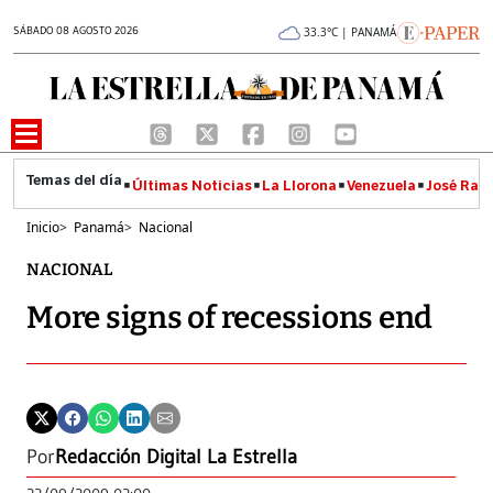
SÁBADO 08 AGOSTO 2026
33.3°C | PANAMÁ
Últimas Noticias
La Llorona
Venezuela
José Raúl
Inicio
>
Panamá
>
Nacional
NACIONAL
More signs of recessions end
Por
Redacción Digital La Estrella