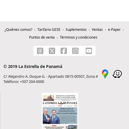
¿Quiénes somos?
Tarifario GESE
Suplementos
Ventas
e-Paper
Puntos de venta
Términos y condiciones
© 2019 La Estrella de Panamá
C/ Alejandro A. Duque G. - Apartado 0815-00507, Zona 4
Teléfono: +507 204-0000