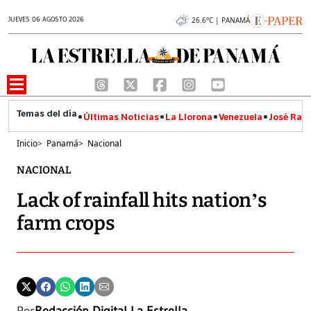
JUEVES 06 AGOSTO 2026
26.6°C | PANAMÁ
Últimas Noticias
La Llorona
Venezuela
José Raúl
Inicio
>
Panamá
>
Nacional
NACIONAL
Lack of rainfall hits nation’s
farm crops