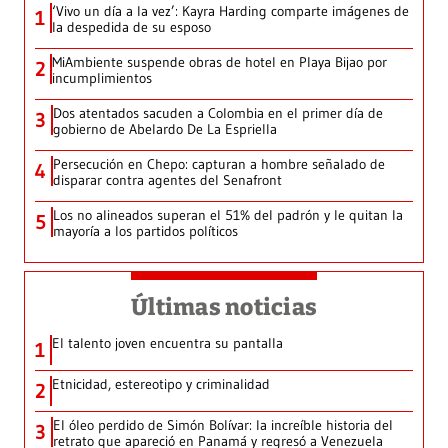
‘Vivo un día a la vez’: Kayra Harding comparte imágenes de
1
la despedida de su esposo
MiAmbiente suspende obras de hotel en Playa Bijao por
2
incumplimientos
Dos atentados sacuden a Colombia en el primer día de
3
gobierno de Abelardo De La Espriella
Persecución en Chepo: capturan a hombre señalado de
4
disparar contra agentes del Senafront
Los no alineados superan el 51% del padrón y le quitan la
5
mayoría a los partidos políticos
Últimas noticias
El talento joven encuentra su pantalla​
1
Etnicidad, estereotipo y criminalidad
2
El óleo perdido de Simón Bolívar: la increíble historia del
3
retrato que apareció en Panamá y regresó a Venezuela