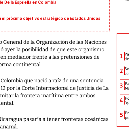
de De la Espriella en Colombia
á el próximo objetivo estratégico de Estados Unidos
o General de la Organización de las Naciones
ó ayer la posibilidad de que este organismo
Pa
1
 en mediador frente a las pretensiones de
de
orma continental.
Se
2
co
y Colombia que nació a raíz de una sentencia
Pa
3
2 por la Corte Internacional de Justicia de La
Mu
limitar la frontera marítima entre ambos
Po
4
ental.
‘g
Pr
5
po
 Nicaragua pasaría a tener fronteras oceánicas
 Panamá.