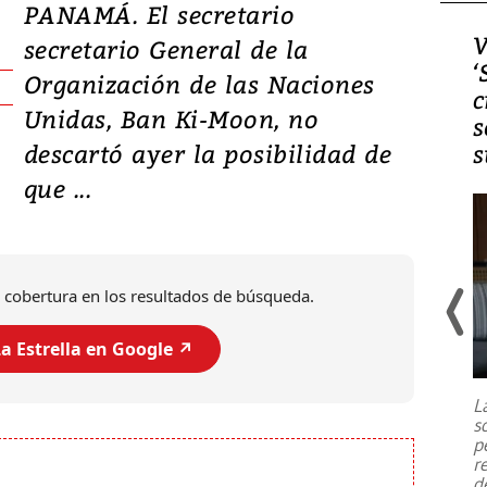
PANAMÁ. El secretario
Video, Japón: Terremoto
V
secretario General de la
deja heridos y graves
‘
Organización de las Naciones
daños en Kumamoto
c
Unidas, Ban Ki-Moon, no
s
descartó ayer la posibilidad de
s
que ...
 cobertura en los resultados de búsqueda.
a Estrella en Google ↗️
Un fuerte terremoto de magnitud
7,1 se registró este martes 28 de
julio en la prefectura de Kumamoto,
L
al sur de Japón, provocando una
s
emergencia de gran
...
p
r
d