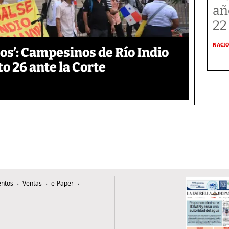
añ
22
NACI
os’: Campesinos de Río Indio
 26 ante la Corte
ntos
Ventas
e-Paper