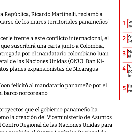
la República, Ricardo Martinelli, reclamó a
iarse de los mares territoriales panameños’.
‘S
1
In
Pr
2
rle frente a este conflicto internacional, el
De
ue suscribirá una carta junto a Colombia,
Me
3
entregada por el mandatario colombiano Juan
el
eral de las Naciones Unidas (ONU), Ban Ki-
‘C
4
tos planes expansionistas de Nicaragua.
po
In
oon felicitó al mandatario panameño por el
Pa
5
e
el barco norcoreano.
proyectos que el gobierno panameño ha
omo la creación del Viceministerio de Asuntos
l Centro Regional de las Naciones Unidas para