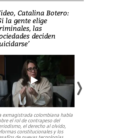
ideo, Catalina Botero:
Video: Lula la
Si la gente elige
candidatura 
riminales, las
promesas de i
ociedades deciden
en defensa, ed
uicidarse’
tierras raras
a exmagistrada colombiana habla
Entre recuerdos y es
obre el rol de contrapeso del
referencias hacia sus
eriodismo, el derecho al olvido,
presidente de Brasil,
eformas constitucionales y los
da Silva, oficializó 
esafíos de nuevas tecnologías
...
candidatura
...