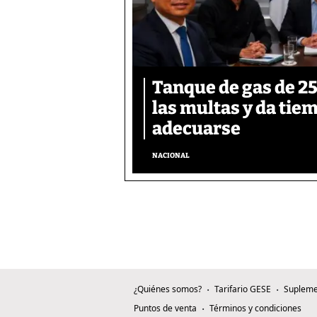
Tanque de gas de 25 
las multas y da tie
adecuarse
NACIONAL
¿Quiénes somos?
Tarifario GESE
Supleme
Puntos de venta
Términos y condiciones