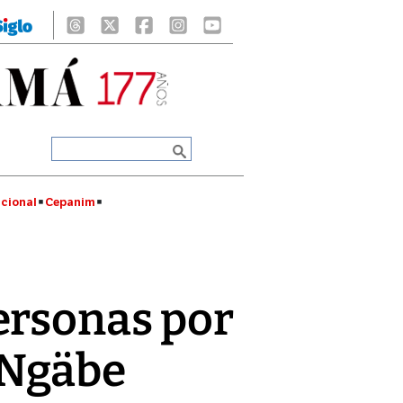
cional
Cepanim
ersonas por
 Ngäbe