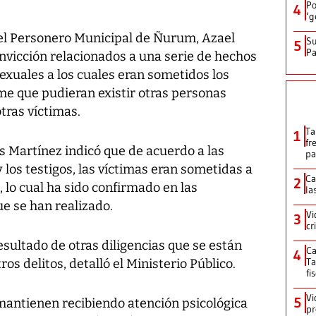
Po
4
‘g
 el Personero Municipal de Ñurum, Azael
Su
5
P
nvicción relacionados a una serie de hechos
sexuales a los cuales eran sometidos los
e que pudieran existir otras personas
tras víctimas.
Ta
1
fr
is Martínez indicó que de acuerdo a las
pa
 los testigos, las víctimas eran sometidas a
Ca
2
 lo cual ha sido confirmado en las
la
e se han realizado.
Vi
3
cr
resultado de otras diligencias que se están
Ca
4
Ta
s delitos, detalló el Ministerio Público.
fi
Vi
5
 mantienen recibiendo atención psicológica
pr