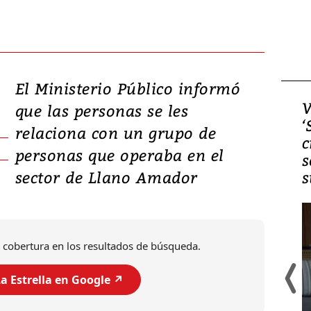
El Ministerio Público informó
Video, Japón: Terremoto
V
que las personas se les
deja heridos y graves
‘
relaciona con un grupo de
daños en Kumamoto
c
personas que operaba en el
s
sector de Llano Amador
s
 cobertura en los resultados de búsqueda.
a Estrella en Google ↗️
Un fuerte terremoto de magnitud