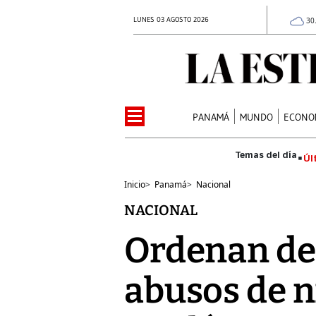
LUNES 03 AGOSTO 2026
30
PANAMÁ
MUNDO
ECONO
Úl
Inicio
>
Panamá
>
Nacional
NACIONAL
Ordenan det
abusos de n