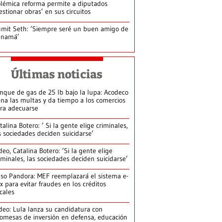
lémica reforma permite a diputados
estionar obras’ en sus circuitos
mit Seth: ‘Siempre seré un buen amigo de
anamá’
Últimas noticias
nque de gas de 25 lb bajo la lupa: Acodeco
ena las multas y da tiempo a los comercios
ra adecuarse
talina Botero: ‘ Si la gente elige criminales,
s sociedades deciden suicidarse’
deo, Catalina Botero: ‘Si la gente elige
iminales, las sociedades deciden suicidarse’
so Pandora: MEF reemplazará el sistema e-
x para evitar fraudes en los créditos
scales
deo: Lula lanza su candidatura con
omesas de inversión en defensa, educación