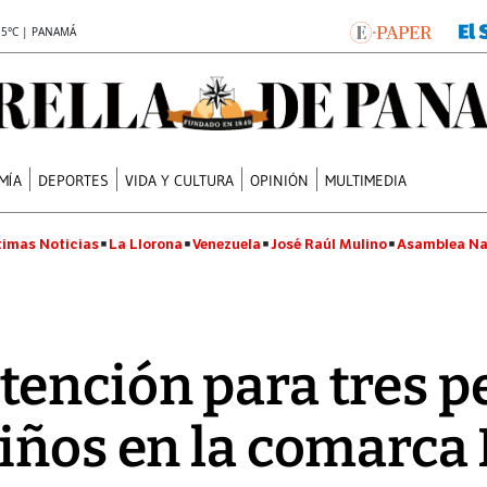
.5°C | PANAMÁ
MÍA
DEPORTES
VIDA Y CULTURA
OPINIÓN
MULTIMEDIA
timas Noticias
La Llorona
Venezuela
José Raúl Mulino
Asamblea Na
ención para tres p
iños en la comarca