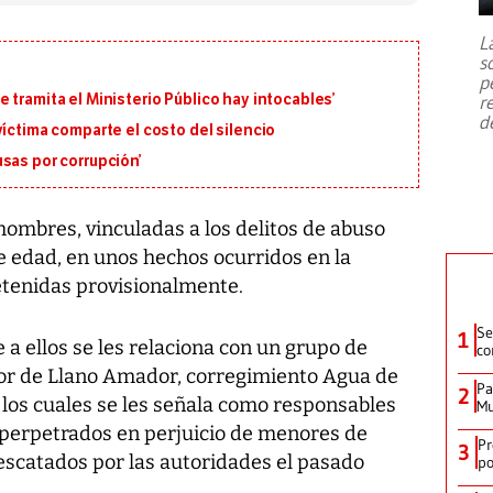
7,1 se registró este martes 28 de
julio en la prefectura de Kumamoto,
L
al sur de Japón, provocando una
s
emergencia de gran
...
p
 tramita el Ministerio Público hay intocables’
r
d
víctima comparte el costo del silencio
sas por corrupción’
hombres, vinculadas a los delitos de abuso
e edad, en unos hechos ocurridos en la
tenidas provisionalmente.
Se
1
 a ellos se les relaciona con un grupo de
co
tor de Llano Amador, corregimiento Agua de
Pa
2
a los cuales se les señala como responsables
Mu
n perpetrados en perjuicio de menores de
Pr
3
rescatados por las autoridades el pasado
po