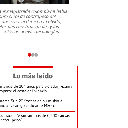
a exmagistrada colombiana habla
Entre recuerdos y es
obre el rol de contrapeso del
referencias hacia sus
eriodismo, el derecho al olvido,
presidente de Brasil,
eformas constitucionales y los
da Silva, oficializó 
esafíos de nuevas tecnologías
...
candidatura
...
Lo más leído
ntencia de 104 años para violador, víctima
mparte el costo del silencio
namá Sub-20 fracasa en su misión al
ndial y cae goleado ante México
ocurador: ‘Avanzan más de 6,500 causas
r corrupción’