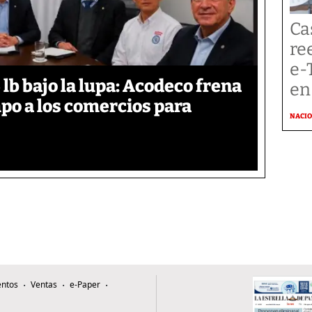
Ca
re
e-
lb bajo la lupa: Acodeco frena
en
mpo a los comercios para
NACI
ntos
Ventas
e-Paper