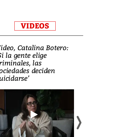
VIDEOS
ideo, Catalina Botero:
Video: Lula la
Si la gente elige
candidatura 
riminales, las
promesas de i
ociedades deciden
en defensa, ed
uicidarse’
tierras raras