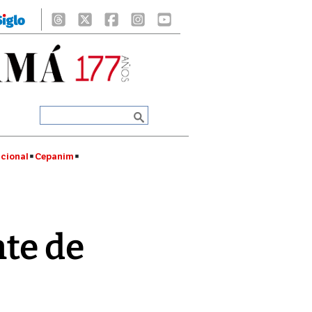
cional
Cepanim
nte de