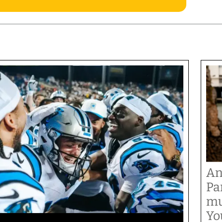
An
Pa
mu
Yo