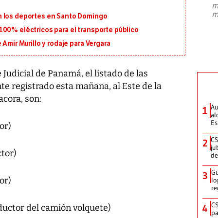
m
presidente de Brasil, Luiz Inácio Lula
m
n los deportes en Santo Domingo
da Silva, oficializó este domingo su
candidatura
...
100% eléctricos para el transporte público
 Amir Murillo y rodaje para Vergara
Judicial de Panamá, el listado de las
nte registrado esta mañana, al Este de la
acora, son:
Au
1
al
Es
or)
CS
2
ju
tor)
de
Gu
3
or)
lo
re
CS
ductor del camión volquete)
4
pa