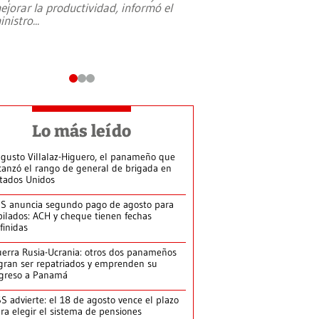
ejorar la productividad, informó el
periodismo, el derech
inistro
...
reformas constitucio
desafíos de nuevas t
Lo más leído
gusto Villalaz-Higuero, el panameño que
canzó el rango de general de brigada en
tados Unidos
S anuncia segundo pago de agosto para
bilados: ACH y cheque tienen fechas
finidas
erra Rusia-Ucrania: otros dos panameños
gran ser repatriados y emprenden su
greso a Panamá
S advierte: el 18 de agosto vence el plazo
ra elegir el sistema de pensiones