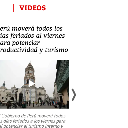
VIDEOS
erú moverá todos los
Video, Catalin
ías feriados al viernes
‘Si la gente el
ara potenciar
criminales, la
roductividad y turismo
sociedades de
suicidarse’
l Gobierno de Perú moverá todos
os días feriados a los viernes para
La exmagistrada co
sí potenciar el turismo interno y
sobre el rol de contr