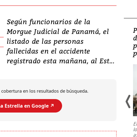
Según funcionarios de la
Video: Lula lanza su
P
Morgue Judicial de Panamá, el
candidatura con
d
listado de las personas
promesas de inversión
p
fallecidas en el accidente
en defensa, educación y
p
registrado esta mañana, al Est...
tierras raras
 cobertura en los resultados de búsqueda.
a Estrella en Google ↗️
E
l
Entre recuerdos y escuetas
a
referencias hacia sus adversarios, el