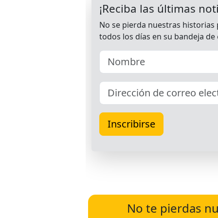
No te pierdas nu