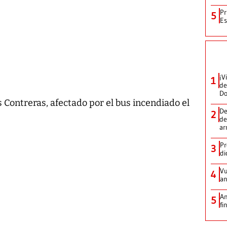
Pr
5
Es
¡V
1
de
D
s Contreras, afectado por el bus incendiado el
De
2
de
ar
Pr
3
di
Vu
4
an
An
5
fi