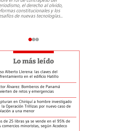
eriodismo, el derecho al olvido,
presidente de Brasil,
eformas constitucionales y los
da Silva, oficializó 
esafíos de nuevas tecnologías
...
candidatura
...
Lo más leído
so Alberto Llerena: las claves del
frentamiento en el edificio Hatillo
ctor Álvarez: Bomberos de Panamá
vierten de retos y emergencias
pturan en Chiriquí a hombre investigado
 la Operación Trillizas por nuevo caso de
olación a una menor
s de 25 libras ya se vende en el 95% de
s comercios minoristas, según Acodeco