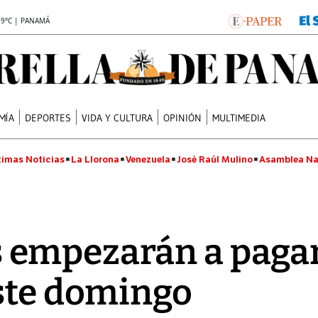
.9°C | PANAMÁ
MÍA
DEPORTES
VIDA Y CULTURA
OPINIÓN
MULTIMEDIA
timas Noticias
La Llorona
Venezuela
José Raúl Mulino
Asamblea Na
empezarán a pagar 
ste domingo