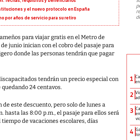
n: fechas, requisitos y beneficiarios
emergencia de gran
...
p
ustituciones y el nuevo protocolo en España
r
d
o por años de servicio para su retiro
ameños para viajar gratis en el Metro de
e junio inician con el cobro del pasaje para
 ligero donde las personas tendrán que pagar
Ca
1
 discapacitados tendrán un precio especial con
en
e quedando 24 centavos.
Ví
2
ad
 de este descuento, pero solo de lunes a
Ca
3
. hasta las 8:00 p.m., el pasaje para ellos será
en
vi
el tiempo de vacaciones escolares, días
Ga
4
lo