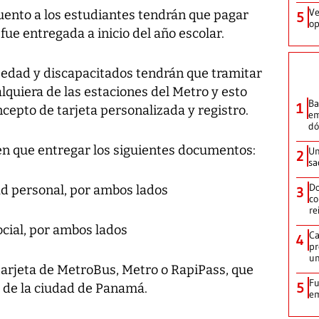
Ve
cuento a los estudiantes tendrán que pagar
5
op
 fue entregada a inicio del año escolar.
a edad y discapacitados tendrán que tramitar
lquiera de las estaciones del Metro y esto
Ba
1
cepto de tarjeta personalizada y registro.
em
dó
nen que entregar los siguientes documentos:
Un
2
sa
Do
ad personal, por ambos lados
3
co
re
ocial, por ambos lados
Ca
4
pr
un
tarjeta de MetroBus, Metro o RapiPass, que
Fu
5
co de la ciudad de Panamá.
em