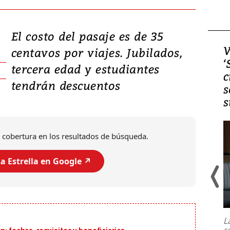
El costo del pasaje es de 35
Video, Japón: Terremoto
V
centavos por viajes. Jubilados,
deja heridos y graves
‘
tercera edad y estudiantes
daños en Kumamoto
c
tendrán descuentos
s
s
 cobertura en los resultados de búsqueda.
a Estrella en Google ↗️
Un fuerte terremoto de magnitud
7,1 se registró este martes 28 de
julio en la prefectura de Kumamoto,
L
al sur de Japón, provocando una
s