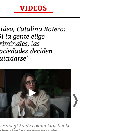
VIDEOS
ideo, Catalina Botero:
Video: Lula la
Si la gente elige
candidatura 
riminales, las
promesas de i
ociedades deciden
en defensa, ed
uicidarse’
tierras raras
a exmagistrada colombiana habla
Entre recuerdos y es
obre el rol de contrapeso del
referencias hacia sus