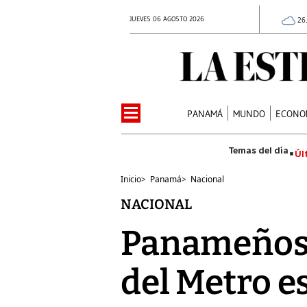
JUEVES 06 AGOSTO 2026
26
PANAMÁ
MUNDO
ECONO
Úl
Inicio
>
Panamá
>
Nacional
NACIONAL
Panameños 
del Metro e