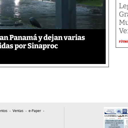
Le
Gr
Mu
Ve
tan Panamá y dejan varias
FÚTBO
das por Sinaproc
ntos
Ventas
e-Paper