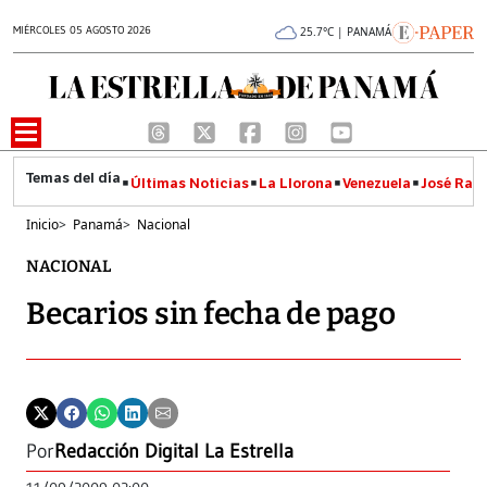
MIÉRCOLES 05 AGOSTO 2026
25.7°C | PANAMÁ
Últimas Noticias
La Llorona
Venezuela
José Raúl
Inicio
>
Panamá
>
Nacional
NACIONAL
Becarios sin fecha de pago
Por
Redacción Digital La Estrella