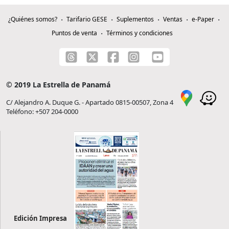
¿Quiénes somos?
Tarifario GESE
Suplementos
Ventas
e-Paper
Puntos de venta
Términos y condiciones
© 2019 La Estrella de Panamá
C/ Alejandro A. Duque G. - Apartado 0815-00507, Zona 4
Teléfono: +507 204-0000
Edición Impresa