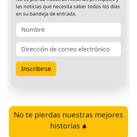
No te pierdas nuestras mejores
historias