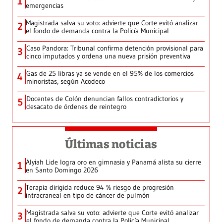
1
emergencias
Magistrada salva su voto: advierte que Corte evitó analizar
2
el fondo de demanda contra la Policía Municipal
Caso Pandora: Tribunal confirma detención provisional para
3
cinco imputados y ordena una nueva prisión preventiva
Gas de 25 libras ya se vende en el 95% de los comercios
4
minoristas, según Acodeco
Docentes de Colón denuncian fallos contradictorios y
5
desacato de órdenes de reintegro
Últimas noticias
Alyiah Lide logra oro en gimnasia y Panamá alista su cierre
1
en Santo Domingo 2026
Terapia dirigida reduce 94 % riesgo de progresión
2
intracraneal en tipo de cáncer de pulmón
Magistrada salva su voto: advierte que Corte evitó analizar
3
el fondo de demanda contra la Policía Municipal