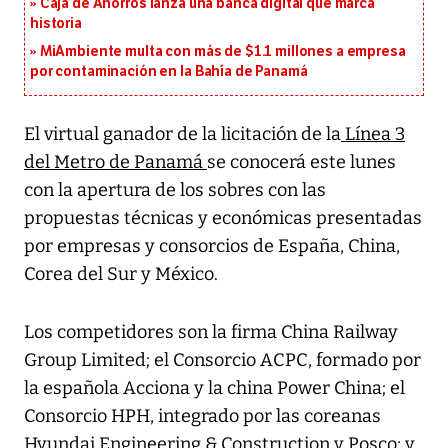
Caja de Ahorros lanza una banca digital que marca
historia
MiAmbiente multa con más de $1.1 millones a empresa
por contaminación en la Bahía de Panamá
El virtual ganador de la licitación de la
Línea 3
del Metro de Panamá
se conocerá este lunes
con la apertura de los sobres con las
propuestas técnicas y económicas presentadas
por empresas y consorcios de España, China,
Corea del Sur y México.
Los competidores son la firma
China Railway
Group Limited
;
el Consorcio ACPC
, formado por
la español
a Acciona y la china Power China
; el
Consorcio HPH, integrado por las coreanas
Hyundai Engineering & Construction y Posco
; y