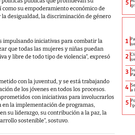
o políticas públicas que promuevan su
Ab
5
gr
 así como su empoderamiento económico de
la desigualdad, la discriminación de género
Pa
1
 impulsando iniciativas para combatir la
ju
izar que todas las mujeres y niñas puedan
Cl
2
va y libre de todo tipo de violencia”, expresó
ju
Su
3
P
etido con la juventud, y se está trabajando
Se
4
ación de los jóvenes en todos los procesos.
a 
rometidos con iniciativas para involucrarlos
Po
5
én en la implementación de programas,
‘g
en su liderazgo, su contribución a la paz, la
arrollo sostenible”, sostuvo.