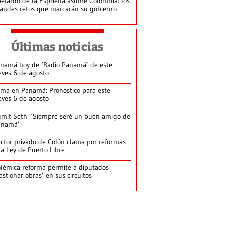
elardo de la Espriella asume Colombia: los
andes retos que marcarán su gobierno
Últimas noticias
namá hoy de ‘Radio Panamá’ de este
eves 6 de agosto
ima en Panamá: Pronóstico para este
eves 6 de agosto
mit Seth: ‘Siempre seré un buen amigo de
anamá’
ctor privado de Colón clama por reformas
la Ley de Puerto Libre
lémica reforma permite a diputados
estionar obras’ en sus circuitos