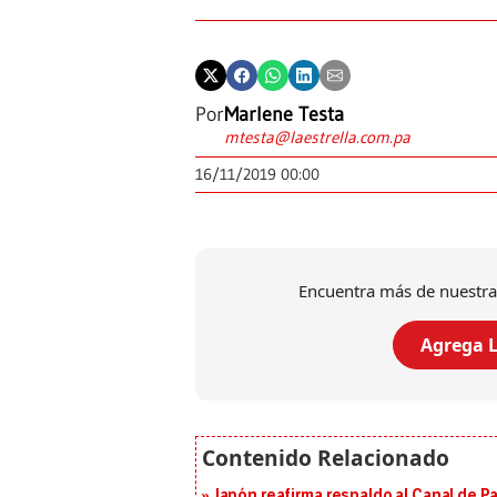
Por
Marlene Testa
mtesta@laestrella.com.pa
16/11/2019 00:00
Encuentra más de nuestra
Agrega L
Japón reafirma respaldo al Canal de P