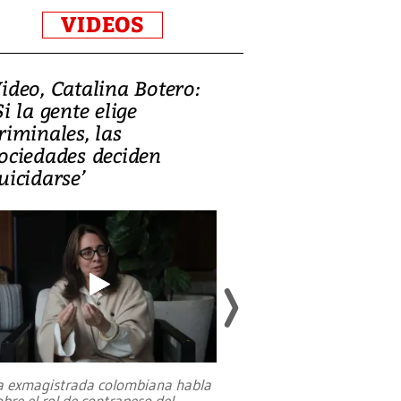
VIDEOS
ideo, Catalina Botero:
Video: Lula la
Si la gente elige
candidatura 
riminales, las
promesas de i
ociedades deciden
en defensa, ed
uicidarse’
tierras raras
a exmagistrada colombiana habla
Entre recuerdos y es
obre el rol de contrapeso del
referencias hacia sus