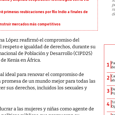
emergencia de gran
...
p
r
é primeras reubicaciones por Río Indio a finales de
d
onstruir mercados más competitivos
ana López reafirmó el compromiso del
l respeto e igualdad de derechos, durante su
nacional de Población y Desarrollo (CIPD25)
 de Kenia en África.
Pa
1
de
bal ideal para renovar el compromiso de
Ca
2
ab
la promesa de un mundo mejor para todas las
er sus derechos, incluidos los sexuales y
De
3
Po
Tr
4
Op
lucrar a las mujeres y niñas como agente de