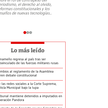
eriodismo, el derecho al olvido,
presidente de Brasil,
eformas constitucionales y los
da Silva, oficializó 
esafíos de nuevas tecnologías
...
candidatura
...
Lo más leído
nameño regresa al país tras ser
svinculado de las fuerzas militares rusas
mbios al reglamento de la Asamblea
ren debate constitucional
 las redes sociales a la Corte Suprema,
licía Municipal bajo la lupa
ibunal mantiene detenidos a imputados en
eración Pandora