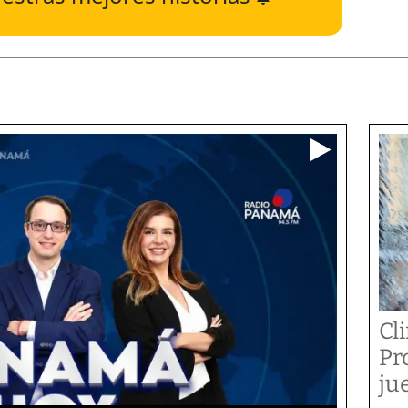
Cl
Pr
ju