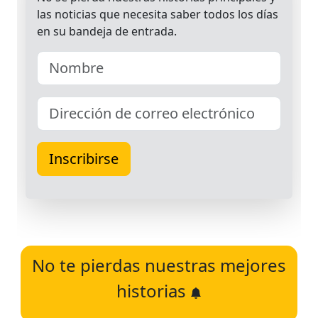
No te pierdas nuestras mejores
historias