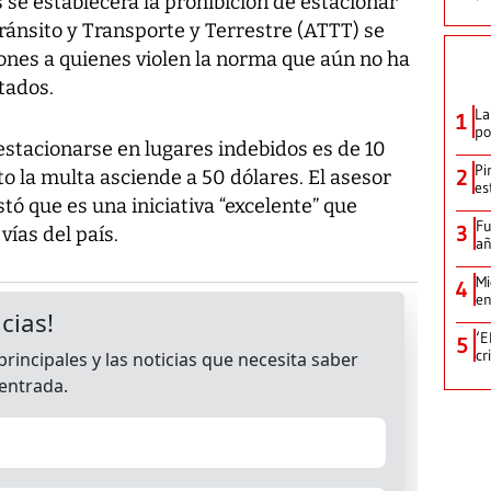
se establecerá la prohibición de estacionar
Tránsito y Transporte y Terrestre (ATTT) se
ones a quienes violen la norma que aún no ha
tados.
La
1
po
estacionarse en lugares indebidos es de 10
Pi
2
ito la multa asciende a 50 dólares. El asesor
es
ó que es una iniciativa “excelente” que
Fu
3
vías del país.
añ
Mi
4
en
‘E
5
cr