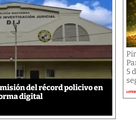
Pi
Pa
5 
se
emisión del récord policivo en
LOTER
forma digital