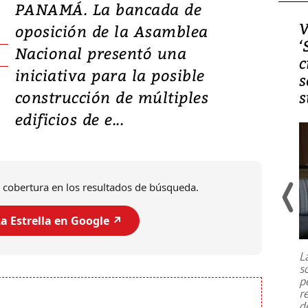
PANAMÁ. La bancada de
Video, Japón: Terremoto
V
oposición de la Asamblea
deja heridos y graves
‘
Nacional presentó una
daños en Kumamoto
c
iniciativa para la posible
s
construcción de múltiples
s
edificios de e...
 cobertura en los resultados de búsqueda.
a Estrella en Google ↗️
Un fuerte terremoto de magnitud
7,1 se registró este martes 28 de
julio en la prefectura de Kumamoto,
L
al sur de Japón, provocando una
s
emergencia de gran
...
p
r
d