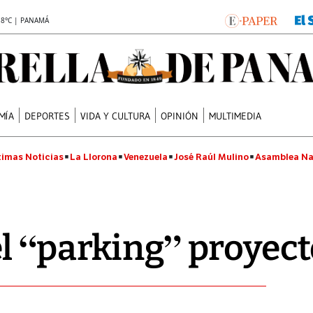
.8°C | PANAMÁ
MÍA
DEPORTES
VIDA Y CULTURA
OPINIÓN
MULTIMEDIA
timas Noticias
La Llorona
Venezuela
José Raúl Mulino
Asamblea Na
l “parking” proyec