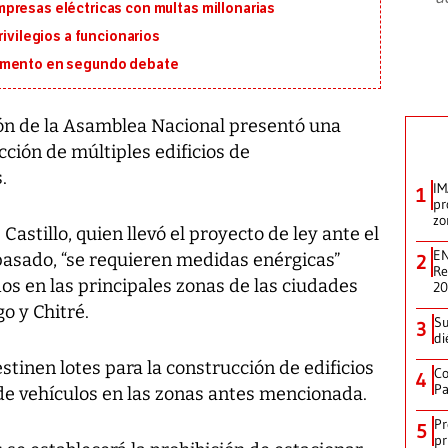
presas eléctricas con multas millonarias
rivilegios a funcionarios
lamento en segundo debate
n de la Asamblea Nacional presentó una
ucción de múltiples edificios de
.
IM
1
pr
zo
Castillo, quien llevó el proyecto de ley ante el
EN
pasado, “se requieren medidas enérgicas”
2
Re
os en las principales zonas de las ciudades
2
o y Chitré.
Su
3
di
stinen lotes para la construcción de edificios
Co
4
Pa
 de vehículos en las zonas antes mencionada.
Pr
5
pr