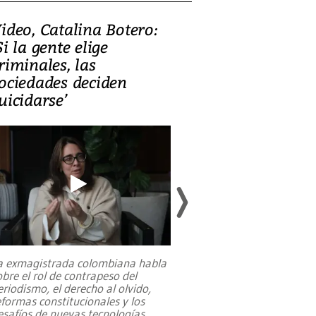
ideo, Catalina Botero:
Video: Lula la
Si la gente elige
candidatura 
riminales, las
promesas de i
ociedades deciden
en defensa, ed
uicidarse’
tierras raras
a exmagistrada colombiana habla
Entre recuerdos y es
obre el rol de contrapeso del
referencias hacia sus
eriodismo, el derecho al olvido,
presidente de Brasil,
eformas constitucionales y los
da Silva, oficializó 
esafíos de nuevas tecnologías
...
candidatura
...