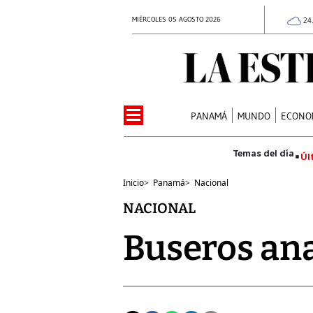
MIÉRCOLES 05 AGOSTO 2026
24
PANAMÁ
MUNDO
ECONO
Úl
Inicio
>
Panamá
>
Nacional
NACIONAL
Buseros ana