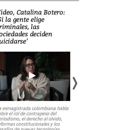
ideo, Catalina Botero:
Video: Lula la
Si la gente elige
candidatura 
riminales, las
promesas de i
ociedades deciden
en defensa, ed
uicidarse’
tierras raras
a exmagistrada colombiana habla
Entre recuerdos y es
obre el rol de contrapeso del
referencias hacia sus
eriodismo, el derecho al olvido,
presidente de Brasil,
eformas constitucionales y los
da Silva, oficializó 
esafíos de nuevas tecnologías
...
candidatura
...