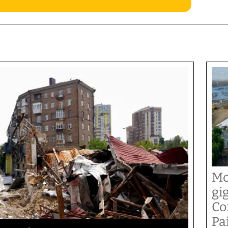
Mo
gi
Co
Pai