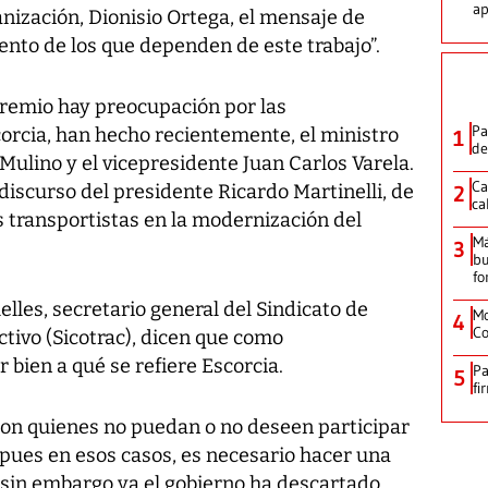
ap
nización, Dionisio Ortega, el mensaje de
tento de los que dependen de este trabajo”.
 gremio hay preocupación por las
Pa
corcia, han hecho recientemente, el ministro
1
de
 Mulino y el vicepresidente Juan Carlos Varela.
Ca
iscurso del presidente Ricardo Martinelli, de
2
ca
os transportistas en la modernización del
M
3
bu
fo
les, secretario general del Sindicato de
Mo
4
Co
tivo (Sicotrac), dicen que como
 bien a qué se refiere Escorcia.
Pa
5
fi
on quienes no puedan o no deseen participar
, pues en esos casos, es necesario hacer una
sin embargo ya el gobierno ha descartado