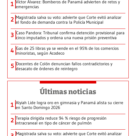
Víctor Álvarez: Bomberos de Panamá advierten de retos y
1
emergencias
Magistrada salva su voto: advierte que Corte evitó analizar
2
el fondo de demanda contra la Policía Municipal
Caso Pandora: Tribunal confirma detención provisional para
3
cinco imputados y ordena una nueva prisión preventiva
Gas de 25 libras ya se vende en el 95% de los comercios
4
minoristas, según Acodeco
Docentes de Colón denuncian fallos contradictorios y
5
desacato de órdenes de reintegro
Últimas noticias
Alyiah Lide logra oro en gimnasia y Panamá alista su cierre
1
en Santo Domingo 2026
Terapia dirigida reduce 94 % riesgo de progresión
2
intracraneal en tipo de cáncer de pulmón
Magistrada salva su voto: advierte que Corte evitó analizar
3