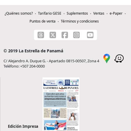
¿Quiénes somos?
Tarifario GESE
Suplementos
Ventas
e-Paper
Puntos de venta
Términos y condiciones
© 2019 La Estrella de Panamá
C/ Alejandro A. Duque G. - Apartado 0815-00507, Zona 4
Teléfono: +507 204-0000
Edición Impresa