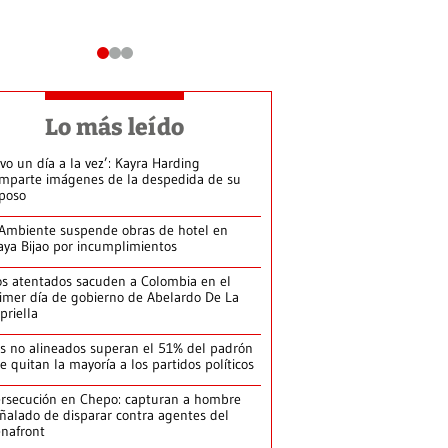
Lo más leído
ivo un día a la vez’: Kayra Harding
mparte imágenes de la despedida de su
poso
Ambiente suspende obras de hotel en
aya Bijao por incumplimientos
s atentados sacuden a Colombia en el
imer día de gobierno de Abelardo De La
priella
s no alineados superan el 51% del padrón
le quitan la mayoría a los partidos políticos
rsecución en Chepo: capturan a hombre
ñalado de disparar contra agentes del
nafront