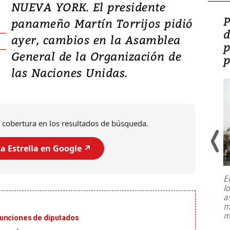
NUEVA YORK. El presidente
Video: Lula lanza su
P
panameño Martín Torrijos pidió
candidatura con
d
ayer, cambios en la Asamblea
promesas de inversión
p
General de la Organización de
en defensa, educación y
p
las Naciones Unidas.
tierras raras
 cobertura en los resultados de búsqueda.
a Estrella en Google ↗️
E
l
Entre recuerdos y escuetas
a
referencias hacia sus adversarios, el
m
presidente de Brasil, Luiz Inácio Lula
m
funciones de diputados
da Silva, oficializó este domingo su
candidatura
...