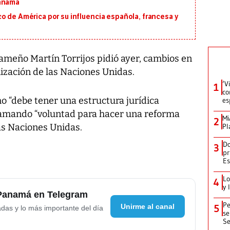
Panamá
o de América por su influencia española, francesa y
meño Martín Torrijos pidió ayer, cambios en
ización de las Naciones Unidas.
‘V
1
co
o “debe tener una estructura jurídica
es
clamando “voluntad para hacer una reforma
Mi
2
as Naciones Unidas.
Pl
Do
3
pr
Es
Lo
4
y 
 Panamá en Telegram
Pe
Unirme al canal
5
adas y lo más importante del día
se
Se