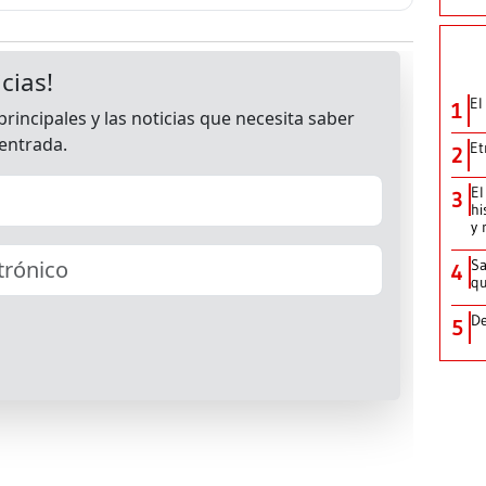
El
1
Et
2
El
3
hi
y 
Sa
4
qu
De
5