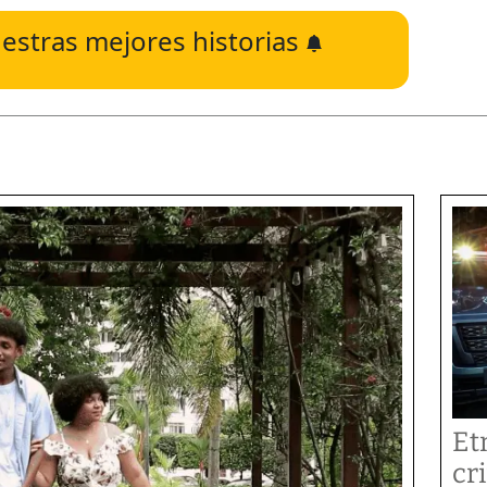
estras mejores historias
Et
cr