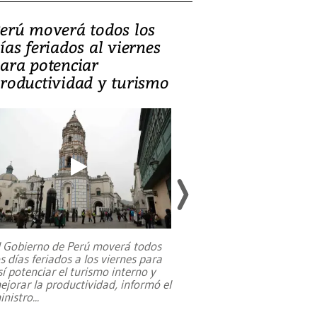
erú moverá todos los
Video, Catalin
ías feriados al viernes
‘Si la gente el
ara potenciar
criminales, la
roductividad y turismo
sociedades de
suicidarse’
l Gobierno de Perú moverá todos
os días feriados a los viernes para
La exmagistrada co
sí potenciar el turismo interno y
sobre el rol de contr
ejorar la productividad, informó el
periodismo, el derech
inistro
...
reformas constitucio
desafíos de nuevas t