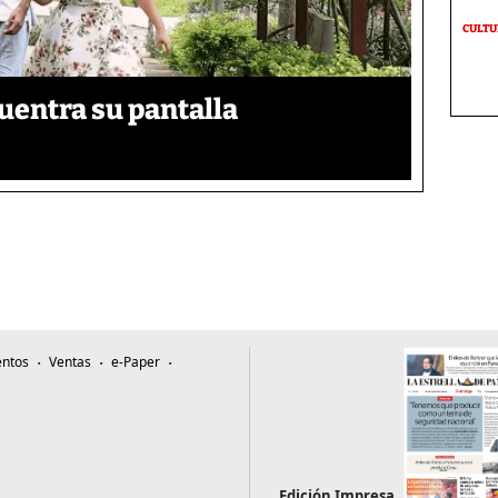
CULT
uentra su pantalla​
ntos
Ventas
e-Paper
Edición Impresa