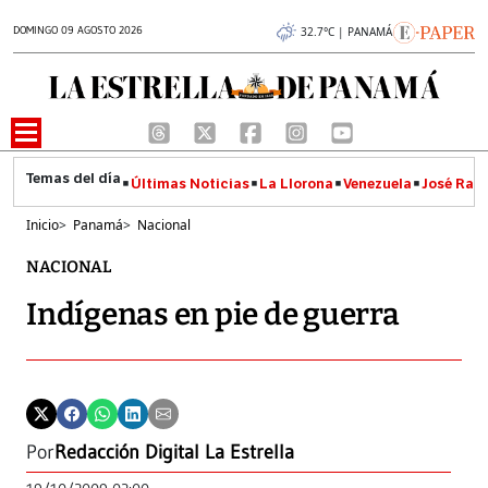
DOMINGO 09 AGOSTO 2026
32.7°C | PANAMÁ
Últimas Noticias
La Llorona
Venezuela
José Raúl
Inicio
>
Panamá
>
Nacional
NACIONAL
Indígenas en pie de guerra
Por
Redacción Digital La Estrella