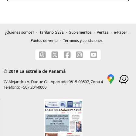
¿Quiénes somos?
Tarifario GESE
Suplementos
Ventas
e-Paper
Puntos de venta
Términos y condiciones
© 2019 La Estrella de Panamá
C/ Alejandro A. Duque G. - Apartado 0815-00507, Zona 4
Teléfono: +507 204-0000