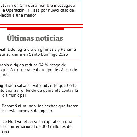
pturan en Chiriquí a hombre investigado
 la Operación Trillizas por nuevo caso de
olación a una menor
Últimas noticias
yiah Lide logra oro en gimnasia y Panamá
ista su cierre en Santo Domingo 2026
rapia dirigida reduce 94 % riesgo de
ogresión intracraneal en tipo de cáncer de
ulmón
gistrada salva su voto: advierte que Corte
itó analizar el fondo de demanda contra la
licía Municipal
 Panamá al mundo: los hechos que fueron
ticia este jueves 6 de agosto
nco Multiva refuerza su capital con una
isión internacional de 300 millones de
lares