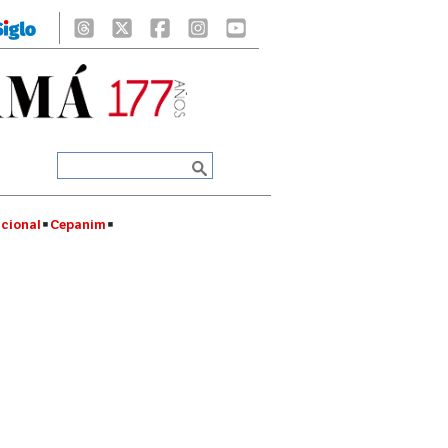
cional
Cepanim