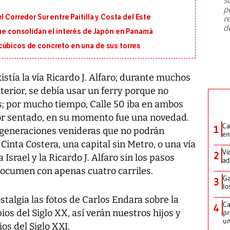
emergencia de gran
...
p
 Corredor Sur entre Paitilla y Costa del Este
r
d
que consolidan el interés de Japón en Panamá
cúbicos de concreto en una de sus torres
istía la vía Ricardo J. Alfaro; durante muchos
nterior, se debía usar un ferry porque no
s; por mucho tiempo, Calle 50 iba en ambos
por sentado, en su momento fue una novedad.
Ca
1
s generaciones venideras que no podrán
en
 Cinta Costera, una capital sin Metro, o una vía
Ví
2
Israel y la Ricardo J. Alfaro sin los pasos
ad
Tocumen con apenas cuatro carriles.
Ga
3
lo
algia las fotos de Carlos Endara sobre la
Ca
4
os del Siglo XX, así verán nuestros hijos y
pr
un
ios del Siglo XXI.