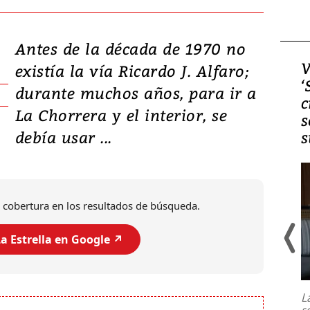
Antes de la década de 1970 no
Video, Japón: Terremoto
V
existía la vía Ricardo J. Alfaro;
deja heridos y graves
‘
durante muchos años, para ir a
daños en Kumamoto
c
La Chorrera y el interior, se
s
debía usar ...
s
 cobertura en los resultados de búsqueda.
a Estrella en Google ↗️
Un fuerte terremoto de magnitud
7,1 se registró este martes 28 de
julio en la prefectura de Kumamoto,
L
al sur de Japón, provocando una
s