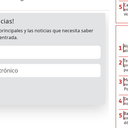
Ca
5
en
vi
Al
1
al
Te
2
pr
p
Ma
3
ev
Po
De
4
no
Ba
5
em
dó