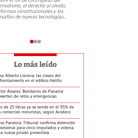
eriodismo, el derecho al olvido,
presidente de Brasil,
eformas constitucionales y los
da Silva, oficializó 
esafíos de nuevas tecnologías
...
candidatura
...
Lo más leído
so Alberto Llerena: las claves del
frentamiento en el edificio Hatillo
ctor Álvarez: Bomberos de Panamá
vierten de retos y emergencias
s de 25 libras ya se vende en el 95% de
s comercios minoristas, según Acodeco
so Pandora: Tribunal confirma detención
ovisional para cinco imputados y ordena
a nueva prisión preventiva