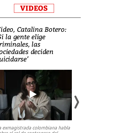
VIDEOS
ideo, Catalina Botero:
Video: Lula la
Si la gente elige
candidatura 
riminales, las
promesas de i
ociedades deciden
en defensa, ed
uicidarse’
tierras raras
a exmagistrada colombiana habla
Entre recuerdos y es
obre el rol de contrapeso del
referencias hacia sus