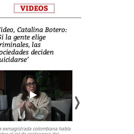
VIDEOS
ideo, Catalina Botero:
Video: Lula la
Si la gente elige
candidatura 
riminales, las
promesas de i
ociedades deciden
en defensa, ed
uicidarse’
tierras raras
a exmagistrada colombiana habla
Entre recuerdos y es
obre el rol de contrapeso del
referencias hacia sus