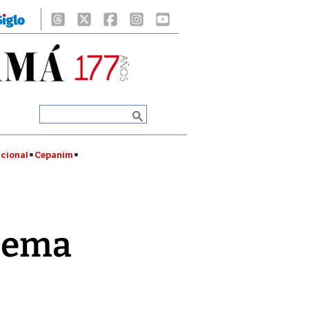
cional
Cepanim
blema