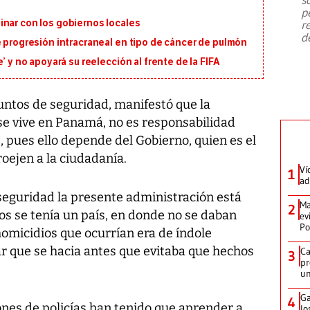
emergencia de gran
...
p
inar con los gobiernos locales
r
d
e progresión intracraneal en tipo de cáncer de pulmón
’ y no apoyará su reelección al frente de la FIFA
ntos de seguridad, manifestó que la
se vive en Panamá, no es responsabilidad
, pues ello depende del Gobierno, quien es el
roejen a la ciudadanía.
Ví
1
ad
seguridad la presente administración está
Ma
2
os se tenía un país, en donde no se daban
ev
Po
 homicidios que ocurrían era de índole
sar que se hacia antes que evitaba que hechos
Ca
3
pr
un
Ga
4
nes de policías han tenido que aprender a
lo