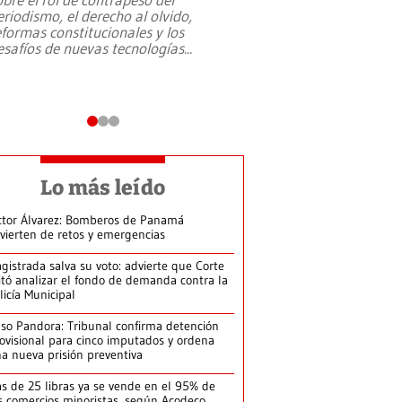
eriodismo, el derecho al olvido,
presidente de Brasil,
eformas constitucionales y los
da Silva, oficializó 
esafíos de nuevas tecnologías
...
candidatura
...
Lo más leído
ctor Álvarez: Bomberos de Panamá
vierten de retos y emergencias
gistrada salva su voto: advierte que Corte
itó analizar el fondo de demanda contra la
licía Municipal
so Pandora: Tribunal confirma detención
ovisional para cinco imputados y ordena
a nueva prisión preventiva
s de 25 libras ya se vende en el 95% de
s comercios minoristas, según Acodeco