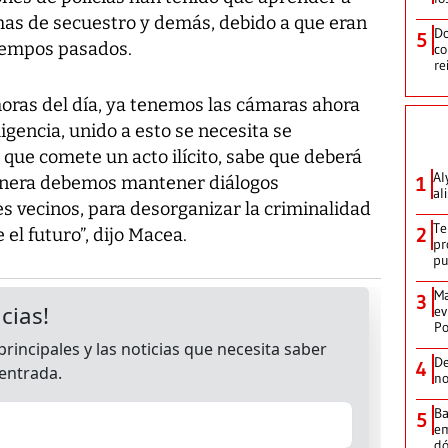
mas de secuestro y demás, debido a que eran
Do
5
tiempos pasados.
co
re
 horas del día, ya tenemos las cámaras ahora
gencia, unido a esto se necesita se
l que comete un acto ilícito, sabe que deberá
Al
 manera debemos mantener diálogos
1
al
 vecinos, para desorganizar la criminalidad
Te
2
 el futuro”, dijo Macea.
pr
p
Ma
3
ev
Po
De
4
no
Ba
5
em
dó