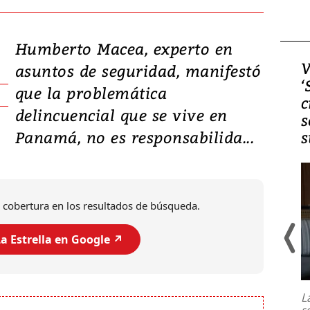
Humberto Macea, experto en
Video, Japón: Terremoto
V
asuntos de seguridad, manifestó
deja heridos y graves
‘
que la problemática
daños en Kumamoto
c
delincuencial que se vive en
s
Panamá, no es responsabilida...
s
 cobertura en los resultados de búsqueda.
a Estrella en Google ↗️
Un fuerte terremoto de magnitud
7,1 se registró este martes 28 de
julio en la prefectura de Kumamoto,
L
al sur de Japón, provocando una
s