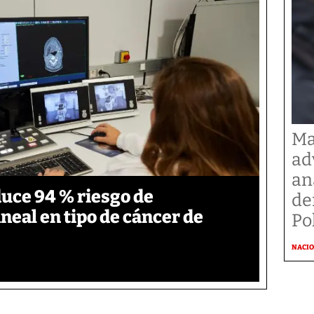
Ma
ad
an
duce 94 % riesgo de
de
neal en tipo de cáncer de
Po
NACI