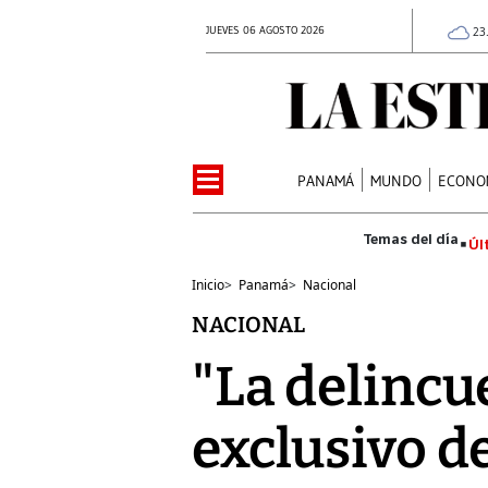
JUEVES 06 AGOSTO 2026
23
PANAMÁ
MUNDO
ECONO
Úl
Inicio
>
Panamá
>
Nacional
NACIONAL
"La delincu
exclusivo d