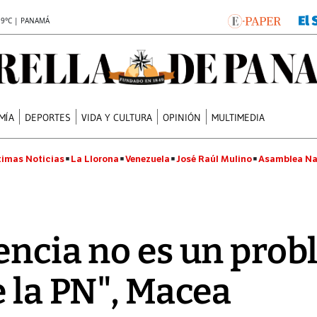
.9°C | PANAMÁ
MÍA
DEPORTES
VIDA Y CULTURA
OPINIÓN
MULTIMEDIA
timas Noticias
La Llorona
Venezuela
José Raúl Mulino
Asamblea Na
encia no es un pro
e la PN", Macea