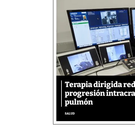
Terapia dirigida re
progresión intracra
pulmón
SALUD